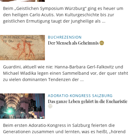
Beim „Geistlichen Symposium Würzburg“ ging es heuer um
den heiligen Carlo Acutis. Von Kulturgeschichte bis zur
geistlichen Ermutigung taugt der Jungheilige als ...
BUCHREZENSION
26.10.2025,
Jan C.
19 Uhr
Bentz
Der Mensch als Geheimnis
Guardini, aktuell wie nie: Hanna-Barbara Gerl-Falkovitz und
Michael Wladika legen einen Sammelband vor, der quer steht
zu vielen dominanten Tendenzen der ...
ADORATIO-KONGRESS SALZBURG
09.10.2025,
Esther von
11 Uhr
Krosigk
Das ganze Leben gehört in die Eucharistie
Beim ersten Adoratio-Kongress in Salzburg feierten die
Generationen zusammen und lernten, was es heißt, „hörend