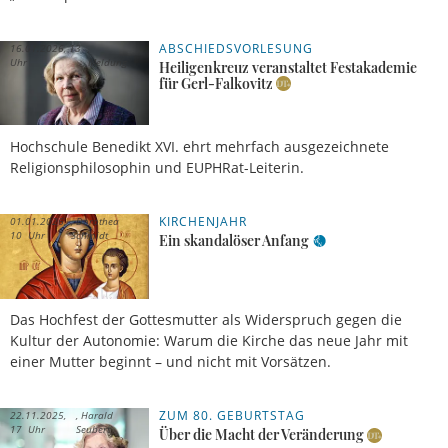
ABSCHIEDSVORLESUNG
16.01.2026, 13
Uhr
Meldung
Heiligenkreuz veranstaltet Festakademie
für Gerl-Falkovitz
Hochschule Benedikt XVI. ehrt mehrfach ausgezeichnete
Religionsphilosophin und EUPHRat-Leiterin.
KIRCHENJAHR
01.01.2026,
Dorothea
10 Uhr
Schmidt
Ein skandalöser Anfang
Das Hochfest der Gottesmutter als Widerspruch gegen die
Kultur der Autonomie: Warum die Kirche das neue Jahr mit
einer Mutter beginnt – und nicht mit Vorsätzen.
ZUM 80. GEBURTSTAG
22.11.2025,
Harald
17 Uhr
Seubert
Über die Macht der Veränderung