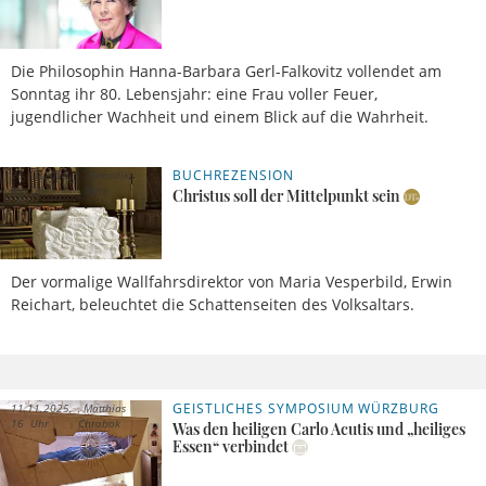
Die Philosophin Hanna-Barbara Gerl-Falkovitz vollendet am
Sonntag ihr 80. Lebensjahr: eine Frau voller Feuer,
jugendlicher Wachheit und einem Blick auf die Wahrheit.
BUCHREZENSION
23.11.2025,
Benedikt
09 Uhr
Merz
Christus soll der Mittelpunkt sein
Der vormalige Wallfahrsdirektor von Maria Vesperbild, Erwin
Reichart, beleuchtet die Schattenseiten des Volksaltars.
GEISTLICHES SYMPOSIUM WÜRZBURG
11.11.2025,
Matthias
16 Uhr
Chrobok
Was den heiligen Carlo Acutis und „heiliges
Essen“ verbindet