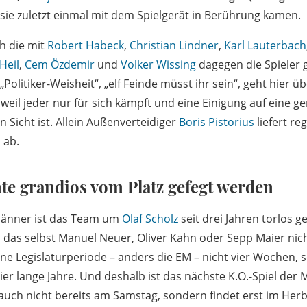
sie zuletzt einmal mit dem Spielgerät in Berührung kamen.
ch die mit
Robert Habeck
,
Christian Lindner
,
Karl Lauterbach
Heil
,
Cem Özdemir
und
Volker Wissing
dagegen die Spieler g
Politiker-Weisheit“, „elf Feinde müsst ihr sein“, geht hier ü
eil jeder nur für sich kämpft und eine Einigung auf eine 
n Sicht ist. Allein Außenverteidiger
Boris Pistorius
liefert re
 ab.
te grandios vom Platz gefegt werden
männer ist das Team um
Olaf Scholz
seit drei Jahren torlos g
, das selbst Manuel Neuer, Oliver Kahn oder Sepp Maier nich
ine Legislaturperiode – anders die EM – nicht vier Wochen, 
ier lange Jahre. Und deshalb ist das nächste K.O.-Spiel der
auch nicht bereits am Samstag, sondern findet erst im Herb