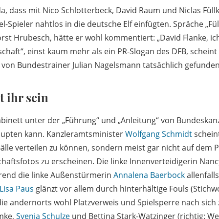
a, dass mit Nico Schlotterbeck, David Raum und Niclas Füllk
-Spieler nahtlos in die deutsche Elf einfügten. Spräche „Füll
st Hrubesch, hätte er wohl kommentiert: „David Flanke, ich
schaft“, einst kaum mehr als ein PR-Slogan des DFB, scheint
 von Bundestrainer Julian Nagelsmann tatsächlich gefunden
t ihr sein
inett unter der „Führung“ und „Anleitung“ von Bundeskanzl
upten kann. Kanzleramtsminister
Wolfgang Schmidt
scheint
älle verteilen zu können, sondern meist gar nicht auf dem P
aftsfotos zu erscheinen. Die linke Innenverteidigerin Nanc
hrend die linke Außenstürmerin
Annalena Baerbock
allenfall
Lisa Paus
glänzt vor allem durch hinterhältige Fouls (Stichw
die andernorts wohl Platzverweis und Spielsperre nach sic
emke,
Svenja Schulze
und Bettina Stark-Watzinger (richtig: Wer