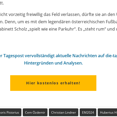
t.
icht vorzeitig freiwillig das Feld verlassen, dürfte sie an de
en. Denn, um es mit dem legendären österreichischen Fußba
binett Scholz „spielt wie eine Parkuhr“. Es „steht rum“ und
r Tagespost vervollständigt aktuelle Nachrichten auf die-t
Hintergründen und Analysen.
Hier kostenlos erhalten!
oris Pistorius
Cem Özdemir
Christian Lindner
EM2024
Hubertus H