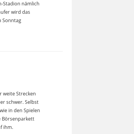
en-Stadion nämlich
äufer wird das
am Sonntag
r weite Strecken
er schwer. Selbst
 wie in den Spielen
e Börsenparkett
f ihm.