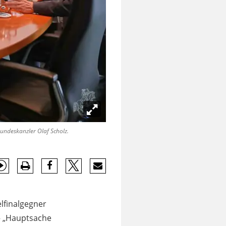
undeskanzler Olaf Scholz.
lfinalgegner
– „Hauptsache