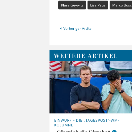
Klara Geywitz
Lisa Paus
Marco Bus
Vorheriger Artikel
WEITERE ARTIKEL
EINWURF – DIE „TAGESPOST“-WM-
KOLUMNE