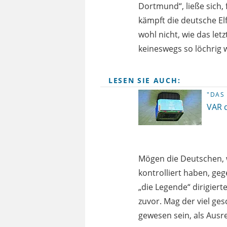
Dortmund“, ließe sich,
kämpft die deutsche Elf
wohl nicht, wie das le
keineswegs so löchrig 
LESEN SIE AUCH:
"DAS
VAR 
Mögen die Deutschen, w
kontrolliert haben, ge
„die Legende“ dirigiert
zuvor. Mag der viel ge
gewesen sein, als Ausre