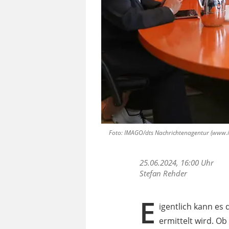
Foto: IMAGO/dts Nachrichtenagentur (www.ima
25.06.2024, 16:00 Uhr
Stefan Rehder
E
igentlich kann es
ermittelt wird. O