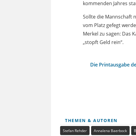
kommenden Jahres stat
Sollte die Mannschaft n
vom Platz gefegt werd
Merkel zu sagen: Das Ka
„stopft Geld rein“.
Die Printausgabe de
THEMEN & AUTOREN
Stefan Rehder
Annalena Baerbock
B