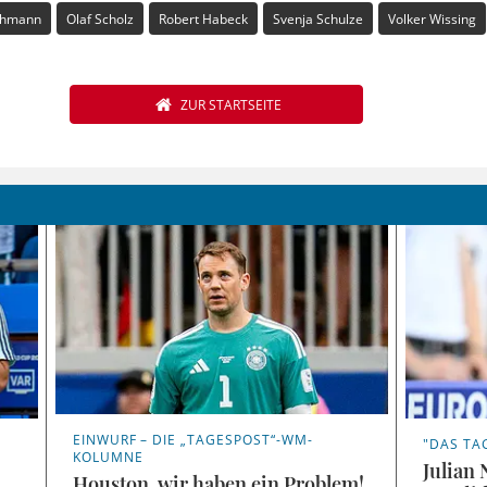
chmann
Olaf Scholz
Robert Habeck
Svenja Schulze
Volker Wissing
ZUR STARTSEITE
EINWURF – DIE „TAGESPOST“-WM-
"DAS TA
KOLUMNE
Julian
Houston, wir haben ein Problem!