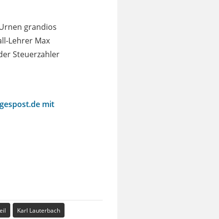
n Urnen grandios
ll-Lehrer Max
 der Steuerzahler
agespost.de mit
eil
Karl Lauterbach