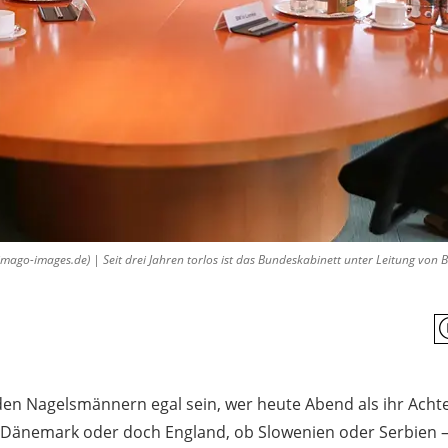
go-images.de) | Seit drei Jahren torlos ist das Bundeskabinett unter Leitung von B
 den Nagelsmännern egal sein, wer heute Abend als ihr Achte
b Dänemark oder doch England, ob Slowenien oder Serbien 