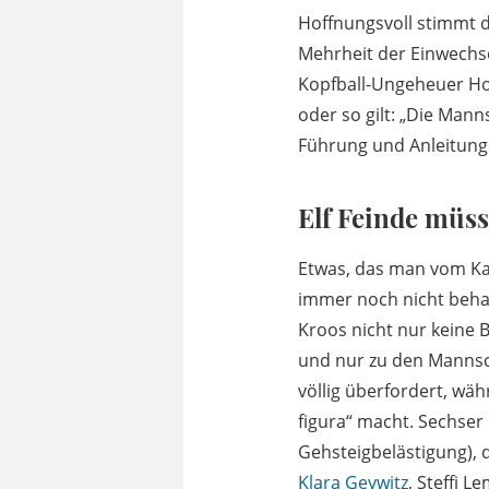
Hoffnungsvoll stimmt d
Mehrheit der Einwechsel
Kopfball-Ungeheuer Hor
oder so gilt: „Die Mann
Führung und Anleitung
Elf Feinde müss
Etwas, das man vom Kab
immer noch nicht beha
Kroos nicht nur keine B
und nur zu den Mannsch
völlig überfordert, wä
figura“ macht. Sechser
Gehsteigbelästigung), 
Klara Geywitz
, Steffi L