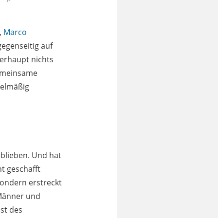
,
Marco
egenseitig auf
berhaupt nichts
gemeinsame
gelmäßig
eblieben. Und hat
t geschafft
sondern erstreckt
 Männer und
st des