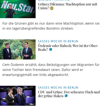
09 Uhr
Sasse
Grünes Dilemma: Machtoption nur mit
Union?
Für die Grünen gibt es nur dann eine Machtoption, wenn sie
in ein lagerübergreifendes Bündnis streben.
SASSES WOCHE IN BERLIN
04.10.2024,
Sebastian
17 Uhr
Sasse
Özdemir oder Habeck: Wer ist der Ober-
Realo?
Cem Özdemir erzählt, dass Belästigungen von Migranten für
seine Tochter kein Fremdwort seien. Dafür wird er
erwartungsgemäß von links abgewatscht.
SASSES WOCHE IN BERLIN
23.08.2024,
Sebastian
18 Uhr
Sasse
CDU und Grüne: Der schwarze Fisch und
der grüne Haken