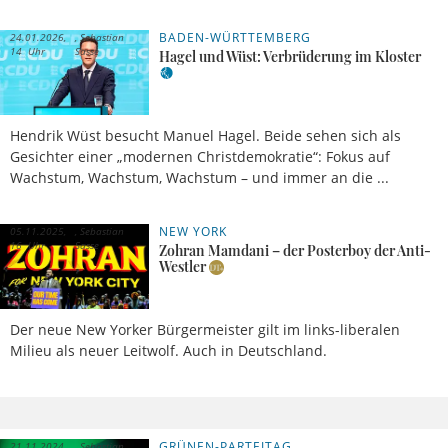
BADEN-WÜRTTEMBERG
24.01.2026,
Sebastian
14 Uhr
Sasse
Hagel und Wüst: Verbrüderung im Kloster
Hendrik Wüst besucht Manuel Hagel. Beide sehen sich als
Gesichter einer „modernen Christdemokratie“: Fokus auf
Wachstum, Wachstum, Wachstum – und immer an die ...
NEW YORK
05.11.2025,
Sebastian
16 Uhr
Sasse
Zohran Mamdani – der Posterboy der Anti-
Westler
Der neue New Yorker Bürgermeister gilt im links-liberalen
Milieu als neuer Leitwolf. Auch in Deutschland.
GRÜNEN-PARTEITAG
21.11.2024,
Sebastian