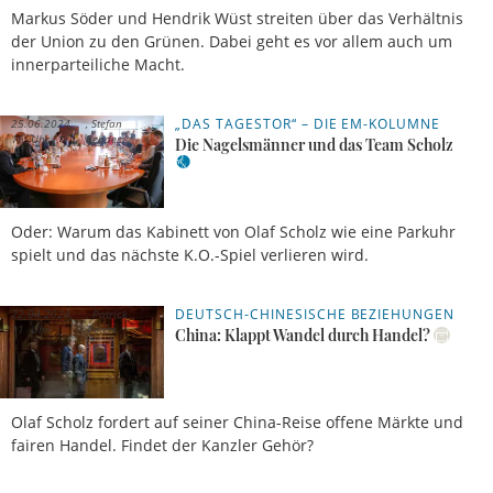
Markus Söder und Hendrik Wüst streiten über das Verhältnis
der Union zu den Grünen. Dabei geht es vor allem auch um
innerparteiliche Macht.
„DAS TAGESTOR“ – DIE EM-KOLUMNE
25.06.2024,
Stefan
16 Uhr
Rehder
Die Nagelsmänner und das Team Scholz
Oder: Warum das Kabinett von Olaf Scholz wie eine Parkuhr
spielt und das nächste K.O.-Spiel verlieren wird.
DEUTSCH-CHINESISCHE BEZIEHUNGEN
22.04.2024,
Patrick
11 Uhr
Peters
China: Klappt Wandel durch Handel?
Olaf Scholz fordert auf seiner China-Reise offene Märkte und
fairen Handel. Findet der Kanzler Gehör?