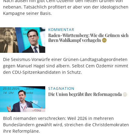
Nach außen hin gibt Cem Özdemir den netten Grünen von
nebenan. Tatsächlich profitiert er aber von der ideologischen
Kampagne seiner Basis.
KOMMENTAR
26.02.2026,
Sebastian
18 Uhr
Sasse
Baden-Württemberg: Wie die Grünen sich
ihren Wahlkampf verhageln
Die Sexismus-Vorwürfe einer Grünen-Landtagsabgeordneten
gegen Manuel Hagel sind albern. Selbst Cem Özdemir nimmt
den CDU-Spitzenkandidaten in Schutz.
STAGNATION
25.02.2026,
Jakob
14 Uhr
Ranke
Die Union begräbt ihre Reformagenda
Bloß niemanden verschrecken: Weil 2026 in mehreren
Bundesländern gewählt wird, streichen die Christdemokraten
ihre Reformpläne.