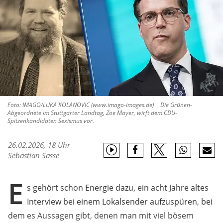
Foto: IMAGO/LUKA KOLANOVIC (www.imago-images.de) | Die Grünen-
Abgeordnete im Stuttgarter Landtag, Zoe Mayer, wirft dem CDU-
Spitzenkandidaten Sexismus vor.
26.02.2026, 18 Uhr
Sebastian Sasse
E
s gehört schon Energie dazu, ein acht Jahre altes
Interview bei einem Lokalsender aufzuspüren, bei
dem es Aussagen gibt, denen man mit viel bösem