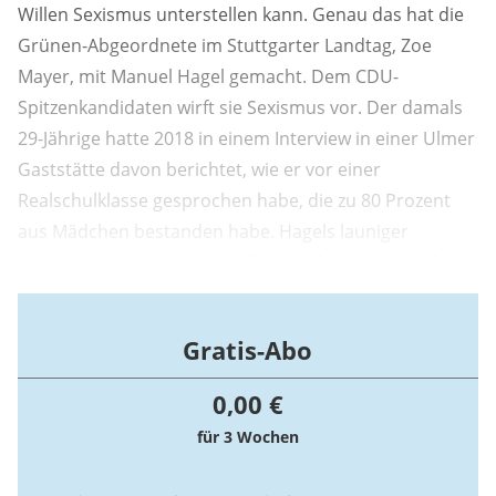
Willen Sexismus unterstellen kann. Genau das hat die
Grünen-Abgeordnete im Stuttgarter Landtag, Zoe
Mayer, mit Manuel Hagel gemacht. Dem CDU-
Spitzenkandidaten wirft sie Sexismus vor. Der damals
29-Jährige hatte 2018 in einem Interview in einer Ulmer
Gaststätte davon berichtet, wie er vor einer
Realschulklasse gesprochen habe, die zu 80 Prozent
aus Mädchen bestanden habe. Hagels launiger
Kommentar: „Also da gibt's für 29-jährige Abgeordnete
schlimmere Termine als diesen." Und zu der ersten
Schülerin, die ihm eine Frage gestellt habe, merkt er
Gratis-Abo
an: „Ich werd's nie vergessen, die ...
0,00 €
für 3 Wochen