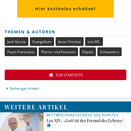
Hier kostenlos erhalten!
THEMEN & AUTOREN
José García
Evangelium
Jesus Christus
Leo XIV.
Papst Franziskus
Pfarrer und Pastoren
Päpste
Schwestern
ZUR STARTSEITE
Vorheriger Artikel
WEITERE ARTIKEL
MITTWOCHSKATECHESE DES PAPSTES
Leo XIV.: „Gott ist der Freund des Lebens.“