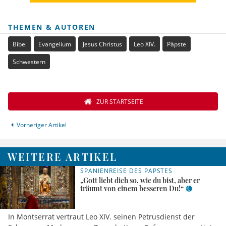
THEMEN & AUTOREN
Bibel
Evangelium
Jesus Christus
Leo XIV.
Päpste
Schwestern
ZUR STARTSEITE
Vorheriger Artikel
WEITERE ARTIKEL
SPANIENREISE DES PAPSTES
„Gott liebt dich so, wie du bist, aber er
träumt von einem besseren Du!“
In Montserrat vertraut Leo XIV. seinen Petrusdienst der