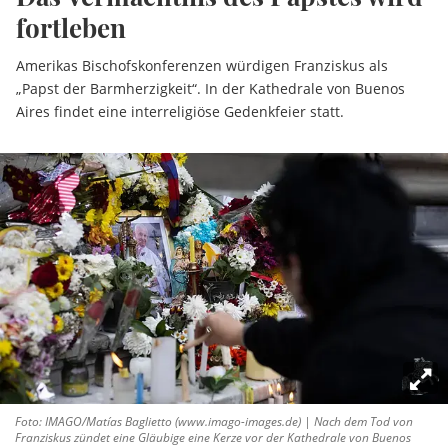
fortleben
Amerikas Bischofskonferenzen würdigen Franziskus als
„Papst der Barmherzigkeit“. In der Kathedrale von Buenos
Aires findet eine interreligiöse Gedenkfeier statt.
Foto: IMAGO/Matías Baglietto (www.imago-images.de) | Nach dem Tod von
Franziskus zündet eine Gläubige eine Kerze vor der Kathedrale von Buenos