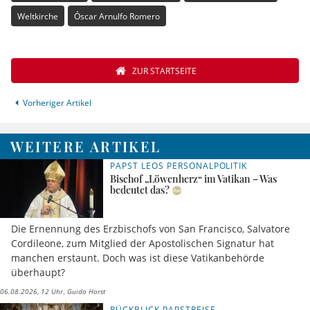
Weltkirche
Óscar Arnulfo Romero
ZUR STARTSEITE
Vorheriger Artikel
WEITERE ARTIKEL
PAPST LEOS PERSONALPOLITIK
Bischof „Löwenherz“ im Vatikan – Was
bedeutet das?
Die Ernennung des Erzbischofs von San Francisco, Salvatore
Cordileone, zum Mitglied der Apostolischen Signatur hat
manchen erstaunt. Doch was ist diese Vatikanbehörde
überhaupt?
06.08.2026, 12 Uhr
Guido Horst
RÜCKBLICK PAPSTREISE