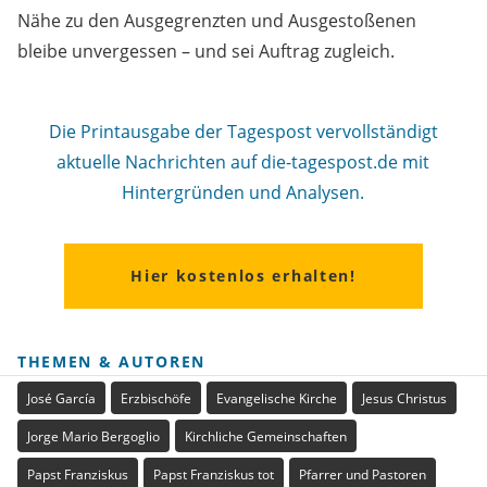
Nähe zu den Ausgegrenzten und Ausgestoßenen
bleibe unvergessen – und sei Auftrag zugleich.
Die Printausgabe der Tagespost vervollständigt
aktuelle Nachrichten auf die-tagespost.de mit
Hintergründen und Analysen.
Hier kostenlos erhalten!
THEMEN & AUTOREN
José García
Erzbischöfe
Evangelische Kirche
Jesus Christus
Jorge Mario Bergoglio
Kirchliche Gemeinschaften
Papst Franziskus
Papst Franziskus tot
Pfarrer und Pastoren