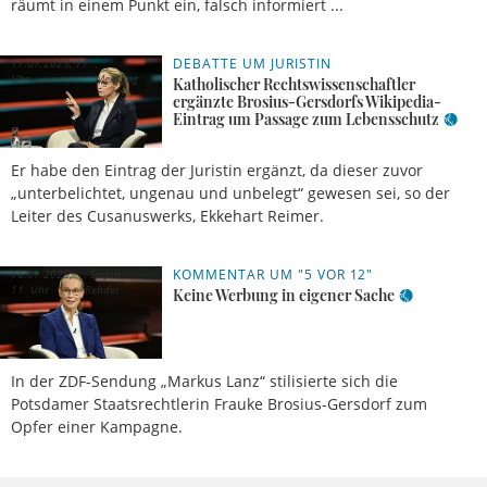
räumt in einem Punkt ein, falsch informiert ...
DEBATTE UM JURISTIN
17.07.2025, 11
Uhr
Meldung
Katholischer Rechtswissenschaftler
ergänzte Brosius-Gersdorfs Wikipedia-
Eintrag um Passage zum Lebensschutz
Er habe den Eintrag der Juristin ergänzt, da dieser zuvor
„unterbelichtet, ungenau und unbelegt“ gewesen sei, so der
Leiter des Cusanuswerks, Ekkehart Reimer.
KOMMENTAR UM "5 VOR 12"
16.07.2025,
Stefan
11 Uhr
Rehder
Keine Werbung in eigener Sache
In der ZDF-Sendung „Markus Lanz“ stilisierte sich die
Potsdamer Staatsrechtlerin Frauke Brosius-Gersdorf zum
Opfer einer Kampagne.