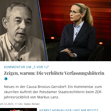
KOMMENTAR UM „5 VOR 12“
Zeigen, warum: Die verhütete Verfassungshüterin
Neues in der Causa Brosius-Gersdorf: Ein Kommentar zum
skurrilen Auftritt der Potsdamer Staatsrechtlerin beim ZDF-
Jahresrückblick von Markus Lanz.
20.12.2025, 11 Uhr
Stefan Rehder
HERRSCHERHÄUSER UND IHR BESITZ