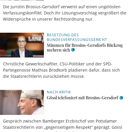
Die Juristin Brosius-Gersdorf verweist auf einen ungelösten
Verfassungskonflikt. Doch ihr Lösungsvorschlag vergrößert die
Widersprüche in unserer Rechtsordnung nur.
BESETZUNG DES
18.07.2025, 12
Uhr
Meldung
BUNDESVERFASSUNGSGERICHT
Stimmen für Brosius-Gersdorfs Rückzug
mehren sich
Christliche Gewerkschaftler, CSU-Politiker und der SPD-
Parteigenosse Mathias Brodkorb plädieren dafür, dass sich
die Staatsrechtlerin zurückziehen müsse.
NACH KRITIK
18.07.2025, 06
Uhr
Meldung
Gössl telefoniert mit Brosius-Gersdorf
Gespräch zwischen Bamberger Erzbischof von Potsdamer
Staatsrechtlerin von „gegenseitigem Respekt“ geprägt: Gössl