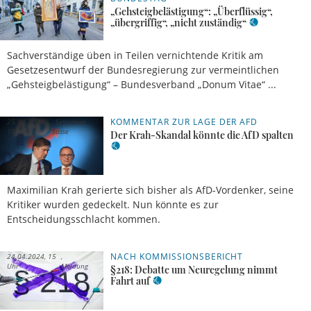
„Gehsteigbelästigung“: „Überflüssig“,
„übergriffig“, „nicht zuständig“
Sachverständige üben in Teilen vernichtende Kritik am
Gesetzesentwurf der Bundesregierung zur vermeintlichen
„Gehsteigbelästigung“ – Bundesverband „Donum Vitae“ ...
KOMMENTAR ZUR LAGE DER AFD
25.04.2024,
Sebastian
18 Uhr
Sasse
Der Krah-Skandal könnte die AfD spalten
Maximilian Krah gerierte sich bisher als AfD-Vordenker, seine
Kritiker wurden gedeckelt. Nun könnte es zur
Entscheidungsschlacht kommen.
NACH KOMMISSIONSBERICHT
24.04.2024, 15
Uhr
Meldung
§218: Debatte um Neuregelung nimmt
Fahrt auf