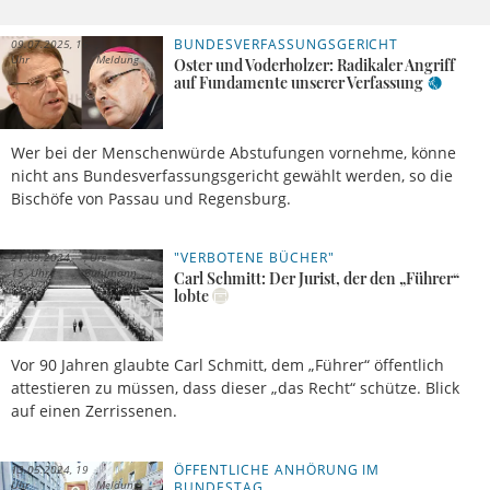
BUNDESVERFASSUNGSGERICHT
09.07.2025, 16
Uhr
Meldung
Oster und Voderholzer: Radikaler Angriff
auf Fundamente unserer Verfassung
Wer bei der Menschenwürde Abstufungen vornehme, könne
nicht ans Bundesverfassungsgericht gewählt werden, so die
Bischöfe von Passau und Regensburg.
"VERBOTENE BÜCHER"
21.09.2024,
Urs
15 Uhr
Buhlmann
Carl Schmitt: Der Jurist, der den „Führer“
lobte
Vor 90 Jahren glaubte Carl Schmitt, dem „Führer“ öffentlich
attestieren zu müssen, dass dieser „das Recht“ schütze. Blick
auf einen Zerrissenen.
ÖFFENTLICHE ANHÖRUNG IM
13.05.2024, 19
Uhr
Meldung
BUNDESTAG