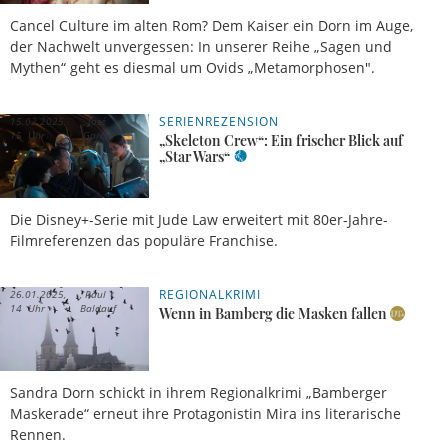
Cancel Culture im alten Rom? Dem Kaiser ein Dorn im Auge,
der Nachwelt unvergessen: In unserer Reihe „Sagen und
Mythen“ geht es diesmal um Ovids „Metamorphosen".
SERIENREZENSION
15.02.2025,
José
15 Uhr
García
„Skeleton Crew“: Ein frischer Blick auf
„Star Wars“
Die Disney+-Serie mit Jude Law erweitert mit 80er-Jahre-
Filmreferenzen das populäre Franchise.
REGIONALKRIMI
26.01.2025,
Paul
14 Uhr
Baldauf
Wenn in Bamberg die Masken fallen
Sandra Dorn schickt in ihrem Regionalkrimi „Bamberger
Maskerade“ erneut ihre Protagonistin Mira ins literarische
Rennen.