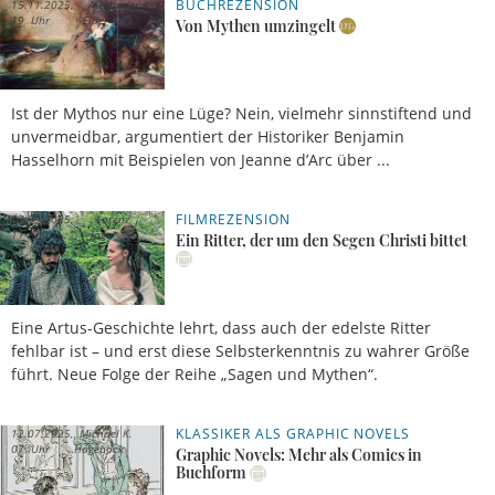
BUCHREZENSION
15.11.2025,
Alexander
19 Uhr
Eiber
Von Mythen umzingelt
Ist der Mythos nur eine Lüge? Nein, vielmehr sinnstiftend und
unvermeidbar, argumentiert der Historiker Benjamin
Hasselhorn mit Beispielen von Jeanne d’Arc über ...
FILMREZENSION
07.09.2025,
Lorenz
11 Uhr
Jäger
Ein Ritter, der um den Segen Christi bittet
Eine Artus-Geschichte lehrt, dass auch der edelste Ritter
fehlbar ist – und erst diese Selbsterkenntnis zu wahrer Größe
führt. Neue Folge der Reihe „Sagen und Mythen“.
KLASSIKER ALS GRAPHIC NOVELS
12.07.2025,
Michael K.
07 Uhr
Hageböck
Graphic Novels: Mehr als Comics in
Buchform