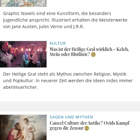
Graphic Novels sind eine Kunstform, die besonders
Jugendliche anspricht. Illustriert erhalten die Meisterwerke
von Jane Austen, Jules Verne und J.R.R.
KULTUR
18.04.2025,
Patrick
15 Uhr
Peters
Was ist der Heilige Gral wirklich – Kelch,
Stein oder Blutlinie?
Der Heilige Gral steht als Mythos zwischen Religion, Mystik
und Popkultur. In neuerer Zeit werden die Ideen indes immer
abenteuerlicher.
SAGEN UND MYTHEN
23.02.2025,
José
13 Uhr
García
Cancel Culture der Antike? Ovids Kampf
gegen die Zensur