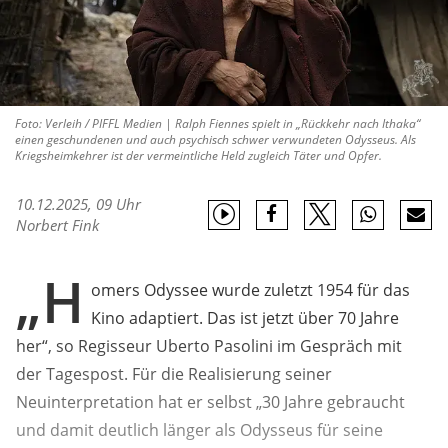
Foto: Verleih / PIFFL Medien | Ralph Fiennes spielt in „Rückkehr nach Ithaka“
einen geschundenen und auch psychisch schwer verwundeten Odysseus. Als
Kriegsheimkehrer ist der vermeintliche Held zugleich Täter und Opfer.
10.12.2025, 09 Uhr
Norbert Fink
„H
omers Odyssee wurde zuletzt 1954 für das
Kino adaptiert. Das ist jetzt über 70 Jahre
her“, so Regisseur Uberto Pasolini im Gespräch mit
der Tagespost. Für die Realisierung seiner
Neuinterpretation hat er selbst „30 Jahre gebraucht
und damit deutlich länger als Odysseus für seine