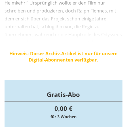
Heimkehr!“ Ursprünglich wollte er den Film nur
schreiben und produzieren, doch Ralph Fiennes, mit
dem er sich über das Projekt schon einige Jahre
unterhalten hat, schlug ihm vor, die Regie zu
übernehmen, während er die Hauptrolle des Odysseus
spielen wollte und Juliette Binoche die Rolle seiner
Ehefrau Penelope angeboten wurde.
Hinweis: Dieser Archiv-Artikel ist nur für unsere
Digital-Abonnenten verfügbar.
Gratis-Abo
0,00 €
für 3 Wochen