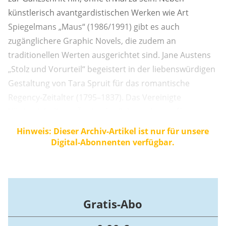
künstlerisch avantgardistischen Werken wie Art
Spiegelmans „Maus“ (1986/1991) gibt es auch
zugänglichere Graphic Novels, die zudem an
traditionellen Werten ausgerichtet sind. Jane Austens
„Stolz und Vorurteil“ begeistert in der liebenswürdigen
Gestaltung von Tara Spruit für das romantische
Regency-Zeitalter (1795–1837). Das Vereinigte
Königreich dieser Ära ist der Sehnsuchtsort für
Konservative: Mode und Architektur sind elegant, die
Hinweis: Dieser Archiv-Artikel ist nur für unsere
Kunst orientiert sich an antiken Idealen, die Gärten
Digital-Abonnenten verfügbar.
sind perfekt arrangiert und scheinen ...
Gratis-Abo