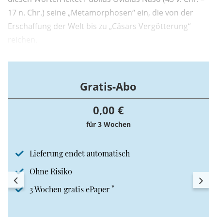
17 n. Chr.) seine „Metamorphosen“ ein, die von der
Erschaffung der Welt bis zu „Cäsars Vergötterung“
reichen.
Gratis-Abo
0,00 €
für 3 Wochen
Lieferung endet automatisch
Ohne Risiko
*
3 Wochen gratis ePaper