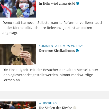
11 Uhr
Einig
In Köln wird ausgesiebt
Demo statt Karneval. Selbsternannte Reformer verlieren auch
in der Kirche plötzlich ihre Relevanz. Jetzt ist anpacken
angesagt.
KOMMENTAR UM "5 VOR 12"
10.01.2022,
Regina
11 Uhr
Einig
Der neue Klerikalismus
Die Einseitigkeit, mit der Besucher der „alten Messe“ unter
Ideologieverdacht gestellt werden, nimmt merkwürdige
Formen an.
WÜRZBURG
01.01.2022,
Regina
17 Uhr
Einig
Die Säulen der Kirche