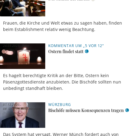
Frauen, die Kirche und Welt etwas zu sagen haben, finden
beim Establishment relativ wenig Beachtung.
KOMMENTAR UM „5 VOR 12“
24.03.2021,
Peter
11 Uhr
Winnemöller
Ostern findet statt
Es hagelt berechtigte Kritik an der Bitte, Ostern kein
Päsenzgottesdienste anzubieten. Die Bischöfe sollten nun
unbedingt standhaft bleiben.
WÜRZBURG
07.12.2020,
08 Uhr
Vorabmeldung
Bischöfe müssen Konsequenzen tragen
Das System hat versagt. Werner Münch fordert auch von