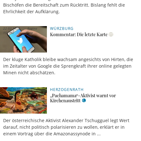
Bischöfen die Bereitschaft zum Rücktritt. Bislang fehlt die
Ehrlichkeit der Aufklärung.
WÜRZBURG
22.02.2020,
Regina
15 Uhr
Einig
Kommentar: Die letzte Karte
Der kluge Katholik bleibe wachsam angesichts von Hirten, die
im Zeitalter von Google die Sprengkraft ihrer online gelegten
Minen nicht abschätzen.
HERZOGENRATH
12.02.2020,
11 Uhr
Redaktion
„Pachamama“-Aktivist warnt vor
Kirchenaustritt
Der österreichische Aktivist Alexander Tschugguel legt Wert
darauf, nicht politisch polarisieren zu wollen, erklärt er in
einem Vortrag über die Amazonassynode in ...