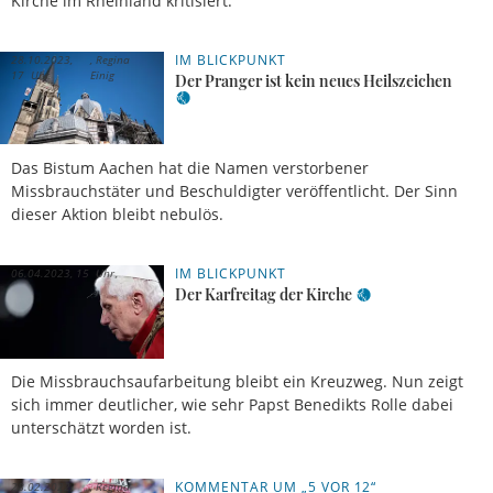
Kirche im Rheinland kritisiert.
IM BLICKPUNKT
28.10.2023,
Regina
17 Uhr
Einig
Der Pranger ist kein neues Heilszeichen
Das Bistum Aachen hat die Namen verstorbener
Missbrauchstäter und Beschuldigter veröffentlicht. Der Sinn
dieser Aktion bleibt nebulös.
IM BLICKPUNKT
06.04.2023, 15 Uhr
Der Karfreitag der Kirche
Die Missbrauchsaufarbeitung bleibt ein Kreuzweg. Nun zeigt
sich immer deutlicher, wie sehr Papst Benedikts Rolle dabei
unterschätzt worden ist.
KOMMENTAR UM „5 VOR 12“
28.02.2022,
Regina