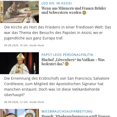
LEO XIV. IN ASSISI
Wenn aus Männern und Frauen Brüder
und Schwestern werden
Die Kirche als Hort des Friedens in einer friedlosen Welt: Das
war das Thema des Besuchs des Papstes in Assisi, wo er
Jugendliche aus ganz Europa traf.
06.08.2026, 16 Uhr
Guido Horst
PAPST LEOS PERSONALPOLITIK
Bischof „Löwenherz“ im Vatikan – Was
bedeutet das?
Die Ernennung des Erzbischofs von San Francisco, Salvatore
Cordileone, zum Mitglied der Apostolischen Signatur hat
manchen erstaunt. Doch was ist diese Vatikanbehörde
überhaupt?
06.08.2026, 12 Uhr
Guido Horst
MISSBRAUCHSAUFARBEITUNG
Rupnik: Missbrauchsprozess wirft Fragen