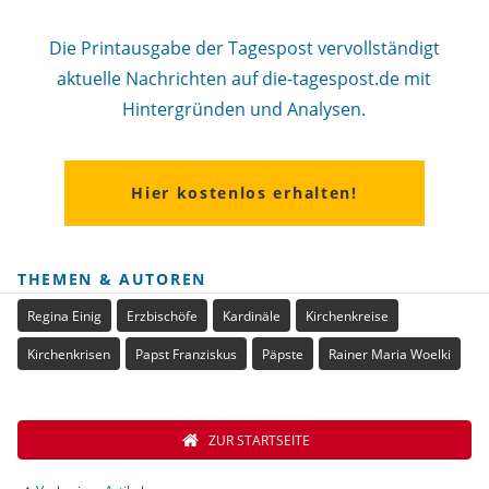
Die Printausgabe der Tagespost vervollständigt
aktuelle Nachrichten auf die-tagespost.de mit
Hintergründen und Analysen.
Hier kostenlos erhalten!
THEMEN & AUTOREN
Regina Einig
Erzbischöfe
Kardinäle
Kirchenkreise
Kirchenkrisen
Papst Franziskus
Päpste
Rainer Maria Woelki
ZUR STARTSEITE