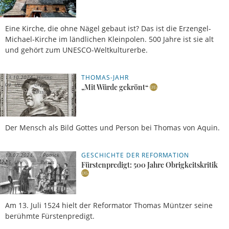
Eine Kirche, die ohne Nägel gebaut ist? Das ist die Erzengel-
Michael-Kirche im ländlichen Kleinpolen. 500 Jahre ist sie alt
und gehört zum UNESCO-Weltkulturerbe.
THOMAS-JAHR
13.10.2024,
Hanns-
09 Uhr
Gregor
„Mit Würde gekrönt“
Nissing
Der Mensch als Bild Gottes und Person bei Thomas von Aquin.
GESCHICHTE DER REFORMATION
13.07.2024,
Patrick
05 Uhr
Peters
Fürstenpredigt: 500 Jahre Obrigkeitskritik
Am 13. Juli 1524 hielt der Reformator Thomas Müntzer seine
berühmte Fürstenpredigt.