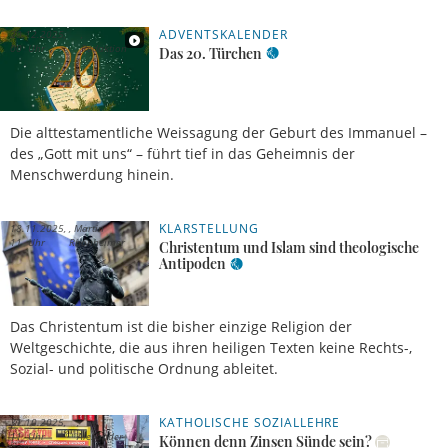
ADVENTSKALENDER
20.12.2025,
00 Uhr
Redaktion
Das 20. Türchen
Die alttestamentliche Weissagung der Geburt des Immanuel –
des „Gott mit uns“ – führt tief in das Geheimnis der
Menschwerdung hinein.
KLARSTELLUNG
18.11.2025,
Martin
11 Uhr
Rhonheimer
Christentum und Islam sind theologische
Antipoden
Das Christentum ist die bisher einzige Religion der
Weltgeschichte, die aus ihren heiligen Texten keine Rechts-,
Sozial- und politische Ordnung ableitet.
KATHOLISCHE SOZIALLEHRE
31.10.2025,
11 Uhr
Alexander
Können denn Zinsen Sünde sein?