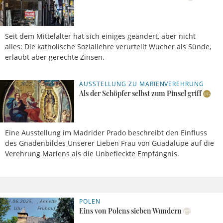
Folz
Seit dem Mittelalter hat sich einiges geändert, aber nicht
alles: Die katholische Soziallehre verurteilt Wucher als Sünde,
erlaubt aber gerechte Zinsen.
AUSSTELLUNG ZU MARIENVEREHRUNG
27.07.2025,
Regina
09 Uhr
Einig
Als der Schöpfer selbst zum Pinsel griff
Eine Ausstellung im Madrider Prado beschreibt den Einfluss
des Gnadenbildes Unserer Lieben Frau von Guadalupe auf die
Verehrung Mariens als die Unbefleckte Empfängnis.
POLEN
17.06.2025,
Annette
15 Uhr
Frühauf
Eins von Polens sieben Wundern