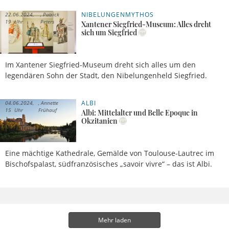
NIBELUNGENMYTHOS
22.06.2024,
Patrick
19 Uhr
Peters
Xantener Siegfried-Museum: Alles dreht
sich um Siegfried
Im Xantener Siegfried-Museum dreht sich alles um den
legendären Sohn der Stadt, den Nibelungenheld Siegfried.
ALBI
04.06.2024,
Annette
15 Uhr
Frühauf
Albi: Mittelalter und Belle Epoque in
Okzitanien
Eine mächtige Kathedrale, Gemälde von Toulouse-Lautrec im
Bischofspalast, südfranzösisches „savoir vivre“ – das ist Albi.
Mehr laden