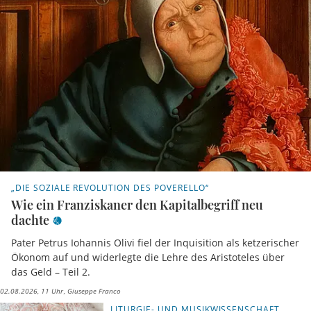
„DIE SOZIALE REVOLUTION DES POVERELLO“
Wie ein Franziskaner den Kapitalbegriff neu
dachte
Pater Petrus Iohannis Olivi fiel der Inquisition als ketzerischer
Ökonom auf und widerlegte die Lehre des Aristoteles über
das Geld – Teil 2.
02.08.2026, 11 Uhr
Giuseppe Franco
LITURGIE- UND MUSIKWISSENSCHAFT