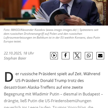
Foto: IMAGO/Alexander Kazakov (www.imago-images.de) | Spätestens seit
dem russischen Drohnenangriff auf Polen und den russischen
Luftraumverletzungen im Baltikum ist in der EU weithin Konsens, dass Putin
Europa testet.
22.10.2025, 18 Uhr
Stephan Baier
D
er russische Präsident spielt auf Zeit. Während
US-Präsident Donald Trump trotz des
desaströsen Alaska-Treffens auf eine zweite
Begegnung mit Wladimir Putin – diesmal in Budapest –
drängte, ließ Putin die US-Friedensbemühungen
neuerlich ins Leere laufen. Trumps Vorschlag, die