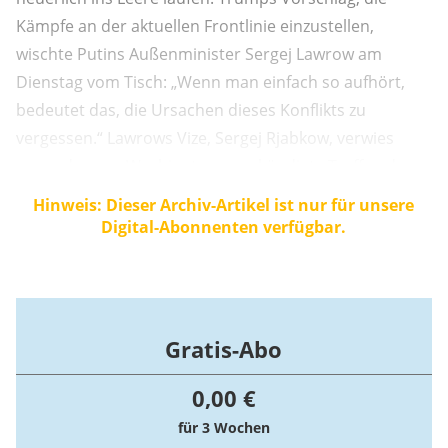
Kämpfe an der aktuellen Frontlinie einzustellen,
wischte Putins Außenminister Sergej Lawrow am
Dienstag vom Tisch: „Wenn man einfach so aufhört,
bedeutet das, die Ursachen dieses Konflikts zu
vergessen.“ Lawrows Vize, Sergej Rjabkow, verwies
sogar das von Washington angekündigte Treffen der
beiden Außenminister ins Reich der Ideen.
Hinweis: Dieser Archiv-Artikel ist nur für unsere
Digital-Abonnenten verfügbar.
Gratis-Abo
0,00 €
für 3 Wochen