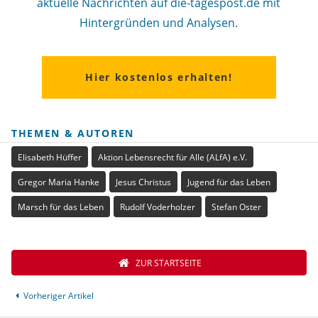
aktuelle Nachrichten auf die-tagespost.de mit
Hintergründen und Analysen.
Hier kostenlos erhalten!
THEMEN & AUTOREN
Elisabeth Hüffer
Aktion Lebensrecht für Alle (ALfA) e.V.
Gregor Maria Hanke
Jesus Christus
Jugend für das Leben
Marsch für das Leben
Rudolf Voderholzer
Stefan Oster
ZUR STARTSEITE
Vorheriger Artikel