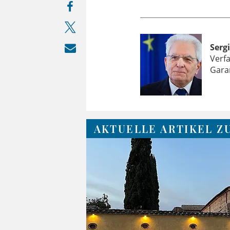
Serg
Verfa
Garan
AKTUELLE ARTIKEL Z