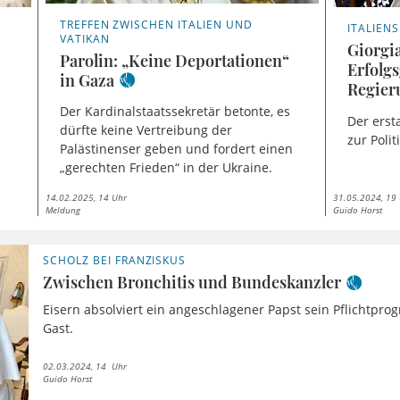
TREFFEN ZWISCHEN ITALIEN UND
ITALIEN
VATIKAN
Giorgi
Parolin: „Keine Deportationen“
Erfolgs
in Gaza
a
Regier
Der Kardinalstaatssekretär betonte, es
Der erst
dürfte keine Vertreibung der
zur Poli
Palästinenser geben und fordert einen
„gerechten Frieden“ in der Ukraine.
14.02.2025, 14 Uhr
31.05.2024, 19
Meldung
Guido Horst
SCHOLZ BEI FRANZISKUS
Zwischen Bronchitis und Bundeskanzler
Eisern absolviert ein angeschlagener Papst sein Pflichtprog
Gast.
02.03.2024, 14 Uhr
Guido Horst