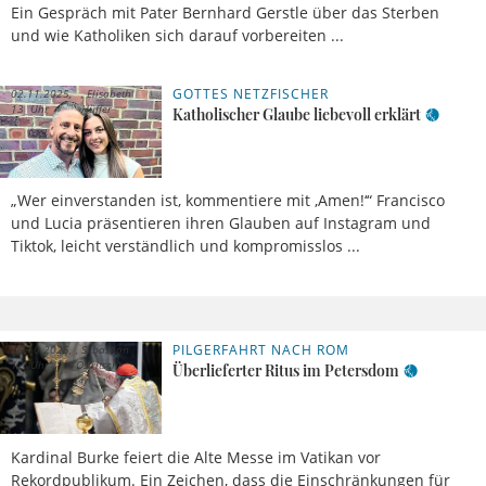
Ein Gespräch mit Pater Bernhard Gerstle über das Sterben
und wie Katholiken sich darauf vorbereiten ...
GOTTES NETZFISCHER
02.11.2025,
Elisabeth
13 Uhr
Hüffer
Katholischer Glaube liebevoll erklärt
„Wer einverstanden ist, kommentiere mit ,Amen!‘“ Francisco
und Lucia präsentieren ihren Glauben auf Instagram und
Tiktok, leicht verständlich und kompromisslos ...
PILGERFAHRT NACH ROM
26.10.2025,
Sebastian
12 Uhr
Ostritsch
Überlieferter Ritus im Petersdom
Kardinal Burke feiert die Alte Messe im Vatikan vor
Rekordpublikum. Ein Zeichen, dass die Einschränkungen für