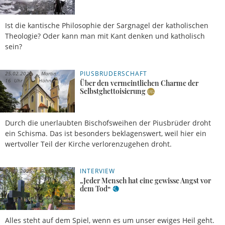
Ist die kantische Philosophie der Sargnagel der katholischen
Theologie? Oder kann man mit Kant denken und katholisch
sein?
PIUSBRUDERSCHAFT
25.02.2026,
Martin
16 Uhr
Hähnel
Über den vermeintlichen Charme der
Selbstghettoisierung
Durch die unerlaubten Bischofsweihen der Piusbrüder droht
ein Schisma. Das ist besonders beklagenswert, weil hier ein
wertvoller Teil der Kirche verlorenzugehen droht.
INTERVIEW
01.11.2025,
Elisabeth
17 Uhr
Hüffer
„Jeder Mensch hat eine gewisse Angst vor
dem Tod“
Alles steht auf dem Spiel, wenn es um unser ewiges Heil geht.