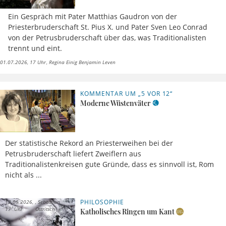
Ein Gespräch mit Pater Matthias Gaudron von der
Priesterbruderschaft St. Pius X. und Pater Sven Leo Conrad
von der Petrusbruderschaft über das, was Traditionalisten
trennt und eint.
01.07.2026, 17 Uhr
Regina Einig Benjamin Leven
KOMMENTAR UM „5 VOR 12“
23.06.2026,
Regina
11 Uhr
Einig
Moderne Wüstenväter
Der statistische Rekord an Priesterweihen bei der
Petrusbruderschaft liefert Zweiflern aus
Traditionalistenkreisen gute Gründe, dass es sinnvoll ist, Rom
nicht als ...
PHILOSOPHIE
13.05.2026,
Sebastian
17 Uhr
Ostritsch
Katholisches Ringen um Kant