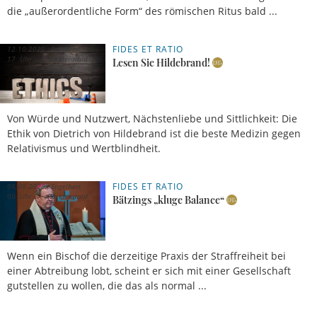
die „außerordentliche Form“ des römischen Ritus bald ...
FIDES ET RATIO
12.10.2025,
Engelbert
17 Uhr
Recktenwald
Lesen Sie Hildebrand!
Von Würde und Nutzwert, Nächstenliebe und Sittlichkeit: Die
Ethik von Dietrich von Hildebrand ist die beste Medizin gegen
Relativismus und Wertblindheit.
FIDES ET RATIO
06.09.2025,
Engelbert
09 Uhr
Recktenwald
Bätzings „kluge Balance“
Wenn ein Bischof die derzeitige Praxis der Straffreiheit bei
einer Abtreibung lobt, scheint er sich mit einer Gesellschaft
gutstellen zu wollen, die das als normal ...