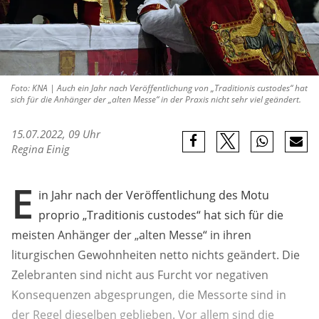
Foto: KNA | Auch ein Jahr nach Veröffentlichung von „Traditionis custodes“ hat
sich für die Anhänger der „alten Messe“ in der Praxis nicht sehr viel geändert.
15.07.2022, 09 Uhr
Regina Einig
E
in Jahr nach der Veröffentlichung des Motu
proprio „Traditionis custodes“ hat sich für die
meisten Anhänger der „alten Messe“ in ihren
liturgischen Gewohnheiten netto nichts geändert. Die
Zelebranten sind nicht aus Furcht vor negativen
Konsequenzen abgesprungen, die Messorte sind in
der Regel dieselben geblieben. Vor allem sind die