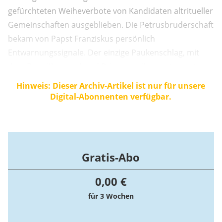
gefürchteten Weiheverbote von Kandidaten altritueller
Gemeinschaften ausgeblieben. Die Petrusbruderschaft
bekam von Papst Franziskus persönlich
Entwarnungssignale. Der einzige Paukenschlag, mit
dem Rom überraschend Priesterweihen untersagte,
betraf nicht die Traditionalisten, sondern die
Hinweis: Dieser Archiv-Artikel ist nur für unsere
Kandidaten des diözesanen Priesterseminars von
Digital-Abonnenten verfügbar.
Toulon in Südfrankreich.
Gratis-Abo
0,00 €
für 3 Wochen