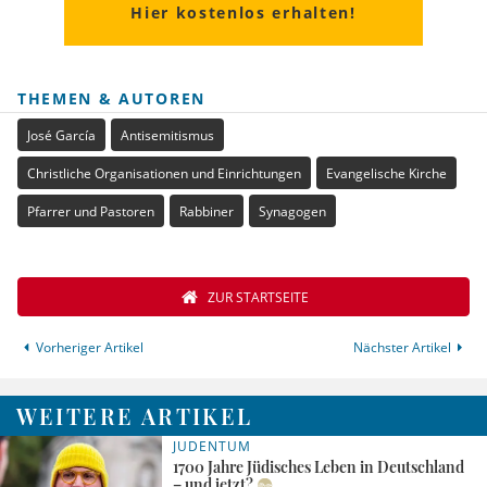
Hier kostenlos erhalten!
THEMEN & AUTOREN
José García
Antisemitismus
Christliche Organisationen und Einrichtungen
Evangelische Kirche
Pfarrer und Pastoren
Rabbiner
Synagogen
ZUR STARTSEITE
Vorheriger Artikel
Nächster Artikel
WEITERE ARTIKEL
JUDENTUM
1700 Jahre Jüdisches Leben in Deutschland
– und jetzt?