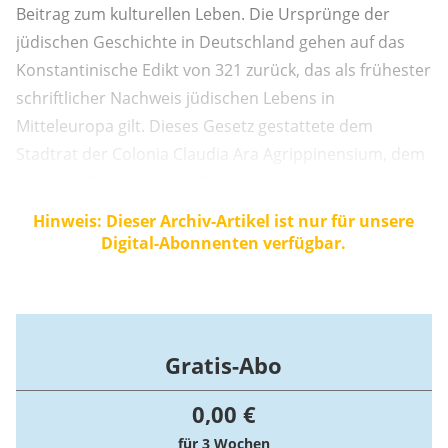
Beitrag zum kulturellen Leben. Die Ursprünge der
jüdischen Geschichte in Deutschland gehen auf das
Konstantinische Edikt von 321 zurück, das als frühester
schriftlicher Nachweis jüdischen Lebens in
Mitteleuropa gilt. Dieses Gesetz gestattete dem
Stadtrat der Colonia Claudia Ara Agrippinensium, dem
heutigen Köln, jüdische Bürger für städtische Ämter in
der Kurie zu berufen. Das bedeutet, dass bereits zu
Hinweis: Dieser Archiv-Artikel ist nur für unsere
Beginn des 4.
Digital-Abonnenten verfügbar.
Gratis-Abo
0,00 €
für 3 Wochen