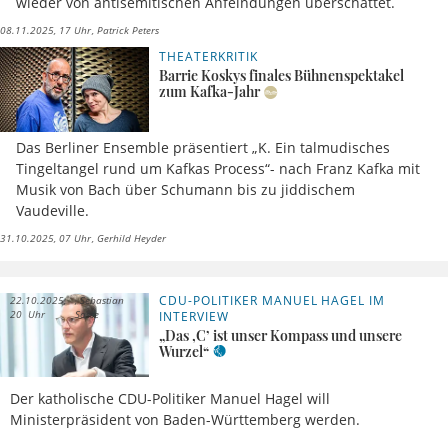
wieder von antisemitischen Anfeindungen überschattet.
08.11.2025, 17 Uhr
Patrick Peters
THEATERKRITIK
Barrie Koskys finales Bühnenspektakel
zum Kafka-Jahr
Das Berliner Ensemble präsentiert „K. Ein talmudisches
Tingeltangel rund um Kafkas Process“- nach Franz Kafka mit
Musik von Bach über Schumann bis zu jiddischem
Vaudeville.
31.10.2025, 07 Uhr
Gerhild Heyder
CDU-POLITIKER MANUEL HAGEL IM
22.10.2025,
Sebastian
20 Uhr
Sasse
INTERVIEW
„Das ‚C’ ist unser Kompass und unsere
Wurzel“
Der katholische CDU-Politiker Manuel Hagel will
Ministerpräsident von Baden-Württemberg werden.