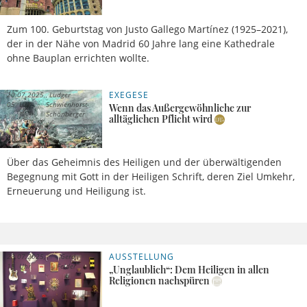
Zum 100. Geburtstag von Justo Gallego Martínez (1925–2021),
der in der Nähe von Madrid 60 Jahre lang eine Kathedrale
ohne Bauplan errichten wollte.
EXEGESE
20.07.2025,
Ludger
05 Uhr
Schwienhorst-
Wenn das Außergewöhnliche zur
Schönberger
alltäglichen Pflicht wird
Über das Geheimnis des Heiligen und der überwältigenden
Begegnung mit Gott in der Heiligen Schrift, deren Ziel Umkehr,
Erneuerung und Heiligung ist.
AUSSTELLUNG
23.07.2025,
Gerd
15 Uhr
Felder
„Unglaublich“: Dem Heiligen in allen
Religionen nachspüren