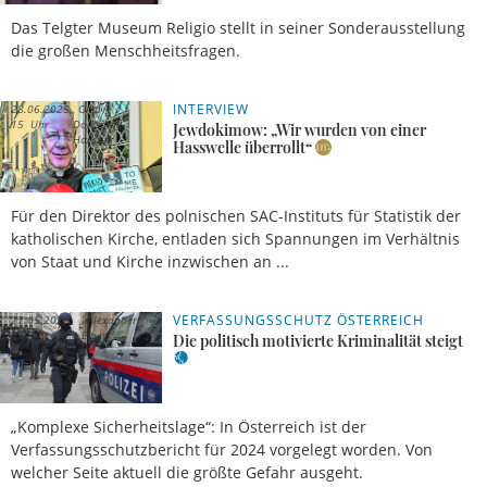
Das Telgter Museum Religio stellt in seiner Sonderausstellung
die großen Menschheitsfragen.
INTERVIEW
28.06.2025,
Olga
15 Uhr
Dolesniak-
Jewdokimow: „Wir wurden von einer
Harczuk
Hasswelle überrollt“
Für den Direktor des polnischen SAC-Instituts für Statistik der
katholischen Kirche, entladen sich Spannungen im Verhältnis
von Staat und Kirche inzwischen an ...
VERFASSUNGSSCHUTZ ÖSTERREICH
27.05.2025,
Alexander
09 Uhr
Eiber
Die politisch motivierte Kriminalität steigt
„Komplexe Sicherheitslage“: In Österreich ist der
Verfassungsschutzbericht für 2024 vorgelegt worden. Von
welcher Seite aktuell die größte Gefahr ausgeht.