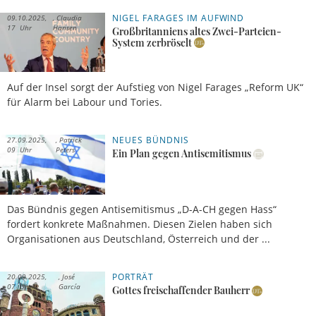
NIGEL FARAGES IM AUFWIND
09.10.2025,
Claudia
17 Uhr
Hansen
Großbritanniens altes Zwei-Parteien-
System zerbröselt
Auf der Insel sorgt der Aufstieg von Nigel Farages „Reform UK“
für Alarm bei Labour und Tories.
NEUES BÜNDNIS
27.09.2025,
Patrick
09 Uhr
Peters
Ein Plan gegen Antisemitismus
Das Bündnis gegen Antisemitismus „D-A-CH gegen Hass“
fordert konkrete Maßnahmen. Diesen Zielen haben sich
Organisationen aus Deutschland, Österreich und der ...
PORTRÄT
20.09.2025,
José
07 Uhr
García
Gottes freischaffender Bauherr