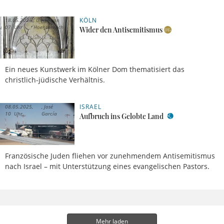
KÖLN
18.05.2025,
Ulrike von
07 Uhr
Hoensbroech
Wider den Antisemitismus
Ein neues Kunstwerk im Kölner Dom thematisiert das
christlich-jüdische Verhältnis.
ISRAEL
08.05.2025,
José
10 Uhr
García
Aufbruch ins Gelobte Land
Französische Juden fliehen vor zunehmendem Antisemitismus
nach Israel – mit Unterstützung eines evangelischen Pastors.
Mehr laden