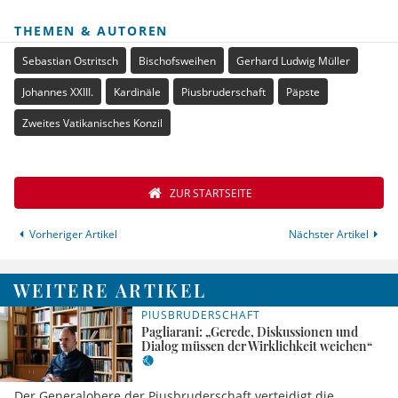
THEMEN & AUTOREN
Sebastian Ostritsch
Bischofsweihen
Gerhard Ludwig Müller
Johannes XXIII.
Kardinäle
Piusbruderschaft
Päpste
Zweites Vatikanisches Konzil
ZUR STARTSEITE
Vorheriger Artikel
Nächster Artikel
WEITERE ARTIKEL
PIUSBRUDERSCHAFT
Pagliarani: „Gerede, Diskussionen und
Dialog müssen der Wirklichkeit weichen“
Der Generalobere der Piusbruderschaft verteidigt die