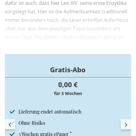
dafür ist auch, dass hier Leo XIV. seine erste Enzyklika
vorgelegt hat. Hier ist die Aufmerksamkeit traditionell
immer besonders hoch, die Leser erhoffen Aufschluss
über das, was dem jeweiligen Papst besonders am
Herzen liegt. Die Medien deuten deswegen gerne so
ein Schreiben wie eine Art Regierungserklärung.
Gratis-Abo
0,00 €
für 3 Wochen
Lieferung endet automatisch
Ohne Risiko
*
3 Wochen gratis ePaper