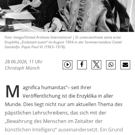
Foto: Imago/United Archives International | Er unterzeichnete seine erste
Enzyklika „Ecclesiam suam“ im August 1964 in der Sommerresidenz Castel
Gandolfo: Papst Paul VI. (1963–1978).
28.06.2026, 11 Uhr
Christoph Münch
M
agnifica humanitas“– seit ihrer
Veröffentlichung ist die Enzyklika in aller
Munde. Dies liegt nicht nur am aktuellen Thema des
päpstlichen Lehrschreibens, das sich mit der
„Bewahrung des Menschen im Zeitalter der
künstlichen Intelligenz“ auseinandersetzt. Ein Grund