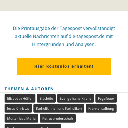
Die Printausgabe der Tagespost vervollständigt
aktuelle Nachrichten auf die-tagespost.de mit
Hintergründen und Analysen.
Hier kostenlos erhalten!
THEMEN & AUTOREN
Elisabeth Hüffer
Bischöfe
Evangelische Kirche
Fegefeuer
Jesus Christus
Katholikinnen und Katholiken
Krankensalbung
Mutter Jesu Maria
Petrusbruderschaft