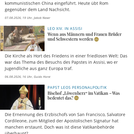
kommunistischen China eingeführt. Heute übt Rom
gegenüber dem Land Nachsicht.
07.08.2026, 19 Uhr
Jakob Naser
LEO XIV. IN ASSISI
Wenn aus Männern und Frauen Brüder
und Schwestern werden
Die Kirche als Hort des Friedens in einer friedlosen Welt: Das
war das Thema des Besuchs des Papstes in Assisi, wo er
Jugendliche aus ganz Europa traf.
06.08.2026, 16 Uhr
Guido Horst
PAPST LEOS PERSONALPOLITIK
Bischof „Löwenherz“ im Vatikan – Was
bedeutet das?
Die Ernennung des Erzbischofs von San Francisco, Salvatore
Cordileone, zum Mitglied der Apostolischen Signatur hat
manchen erstaunt. Doch was ist diese Vatikanbehörde
überhaupt?