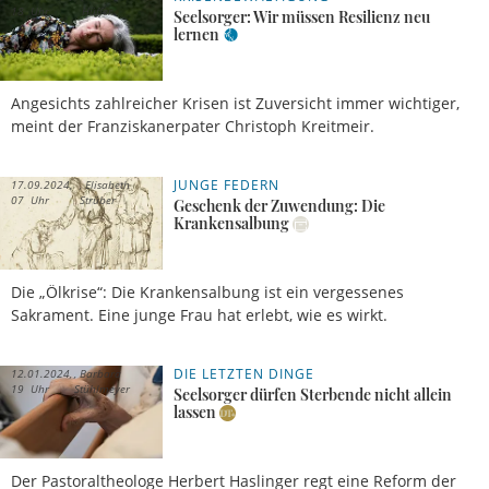
18 Uhr
Hüffer
Seelsorger: Wir müssen Resilienz neu
lernen
Angesichts zahlreicher Krisen ist Zuversicht immer wichtiger,
meint der Franziskanerpater Christoph Kreitmeir.
JUNGE FEDERN
17.09.2024,
Elisabeth
07 Uhr
Strüber
Geschenk der Zuwendung: Die
Krankensalbung
Die „Ölkrise“: Die Krankensalbung ist ein vergessenes
Sakrament. Eine junge Frau hat erlebt, wie es wirkt.
DIE LETZTEN DINGE
12.01.2024,
Barbara
19 Uhr
Stühlmeyer
Seelsorger dürfen Sterbende nicht allein
lassen
Der Pastoraltheologe Herbert Haslinger regt eine Reform der