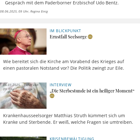
Gespräch mit dem Paderborner Erzbischof Udo Bentz.
08.06.2025, 09 Uhr
Regina Einig
IM BLICKPUNKT
19.03.2025,
Regina
18 Uhr
Einig
Ernstfall Seelsorge
Wie bereitet sich die Kirche am Vorabend des Krieges auf
einen pastoralen Notstand vor? Die Politik zwingt zur Eile.
INTERVIEW
06.01.2025,
Esther von
09 Uhr
Krosigk
„Die Sterbestunde ist ein heiliger Moment“
Krankenhausseelsorger Matthias Struth kümmert sich um
Kranke und Sterbende. Er weiß, welche Fragen sie umtreiben.
KRISENBEWÄLTIGUNG
31.10.2024,
Elisabeth