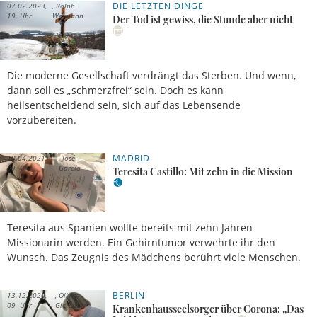
DIE LETZTEN DINGE
07.02.2023,
Ralph
19 Uhr
Weimann
Der Tod ist gewiss, die Stunde aber nicht
Die moderne Gesellschaft verdrängt das Sterben. Und wenn,
dann soll es „schmerzfrei“ sein. Doch es kann
heilsentscheidend sein, sich auf das Lebensende
vorzubereiten.
MADRID
10.04.2021,
José
09 Uhr
García
Teresita Castillo: Mit zehn in die Mission
Teresita aus Spanien wollte bereits mit zehn Jahren
Missionarin werden. Ein Gehirntumor verwehrte ihr den
Wunsch. Das Zeugnis des Mädchens berührt viele Menschen.
BERLIN
13.12.2020,
Oliver
09 Uhr
Gierens
Krankenhausseelsorger über Corona: „Das