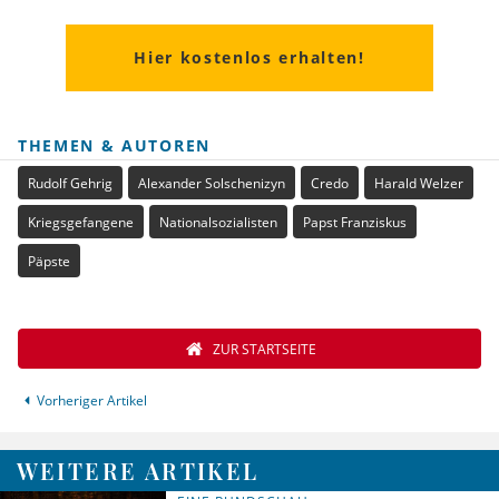
Hier kostenlos erhalten!
THEMEN & AUTOREN
Rudolf Gehrig
Alexander Solschenizyn
Credo
Harald Welzer
Kriegsgefangene
Nationalsozialisten
Papst Franziskus
Päpste
ZUR STARTSEITE
Vorheriger Artikel
WEITERE ARTIKEL