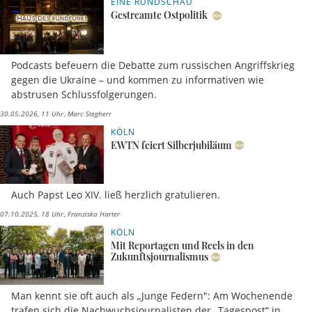
EINE RUNDSCHAU
Gestreamte Ostpolitik
Podcasts befeuern die Debatte zum russischen Angriffskrieg
gegen die Ukraine – und kommen zu informativen wie
abstrusen Schlussfolgerungen.
30.05.2026, 11 Uhr
Marc Stegherr
KÖLN
EWTN feiert Silberjubiläum
Auch Papst Leo XIV. ließ herzlich gratulieren.
07.10.2025, 18 Uhr
Franziska Harter
KÖLN
Mit Reportagen und Reels in den
Zukunftsjournalismus
Man kennt sie oft auch als „Junge Federn": Am Wochenende
trafen sich die Nachwuchsjournalisten der „Tagespost“ in