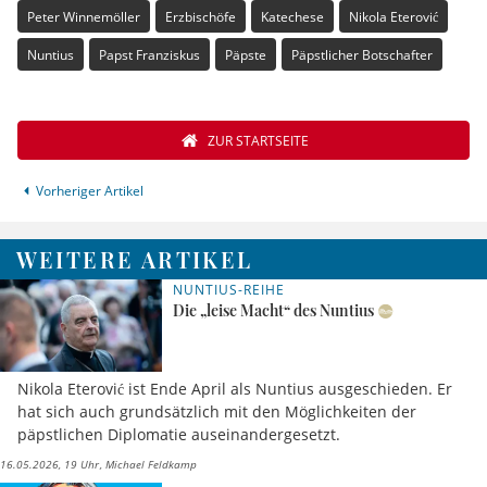
Peter Winnemöller
Erzbischöfe
Katechese
Nikola Eterović
Nuntius
Papst Franziskus
Päpste
Päpstlicher Botschafter
ZUR STARTSEITE
Vorheriger Artikel
WEITERE ARTIKEL
NUNTIUS-REIHE
Die „leise Macht“ des Nuntius
Nikola Eterović ist Ende April als Nuntius ausgeschieden. Er
hat sich auch grundsätzlich mit den Möglichkeiten der
päpstlichen Diplomatie auseinandergesetzt.
16.05.2026, 19 Uhr
Michael Feldkamp