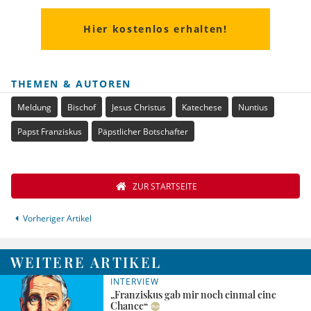
Hier kostenlos erhalten!
THEMEN & AUTOREN
Meldung
Bischof
Jesus Christus
Katechese
Nuntius
Papst Franziskus
Päpstlicher Botschafter
ZUR STARTSEITE
Vorheriger Artikel
WEITERE ARTIKEL
INTERVIEW
„Franziskus gab mir noch einmal eine
Chance“