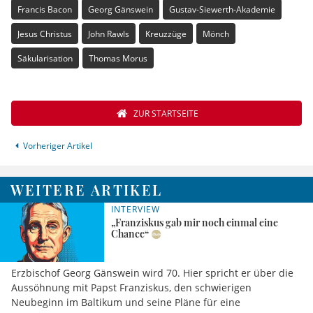
Francis Bacon
Georg Gänswein
Gustav-Siewerth-Akademie
Jesus Christus
John Rawls
Kreuzzüge
Mönch
Säkularisation
Thomas Morus
ZUR STARTSEITE
Vorheriger Artikel
WEITERE ARTIKEL
INTERVIEW
„Franziskus gab mir noch einmal eine
Chance“
Erzbischof Georg Gänswein wird 70. Hier spricht er über die
Aussöhnung mit Papst Franziskus, den schwierigen
Neubeginn im Baltikum und seine Pläne für eine