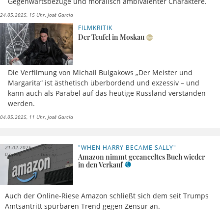
Gegenwartsbezüge und moralisch ambivalenter Charaktere.
24.05.2025, 15 Uhr
José García
FILMKRITIK
Der Teufel in Moskau
Die Verfilmung von Michail Bulgakows „Der Meister und
Margarita“ ist ästhetisch überbordend und exzessiv – und
kann auch als Parabel auf das heutige Russland verstanden
werden.
04.05.2025, 11 Uhr
José García
"WHEN HARRY BECAME SALLY"
21.02.2025,
José
07 Uhr
García
Amazon nimmt gecanceltes Buch wieder
in den Verkauf
Auch der Online-Riese Amazon schließt sich dem seit Trumps
Amtsantritt spürbaren Trend gegen Zensur an.