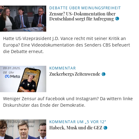
DEBATTE ÜBER MEINUNGSFREIHEIT
18.02.2025, 10
Uhr
Meldung
Zensur? US-Dokumentation über
Deutschland sorgt für Aufregung
Hatte US-Vizepräsident J.D. Vance recht mit seiner Kritik an
Europa? Eine Videodokumentation des Senders CBS befeuert
die Debatte erneut.
KOMMENTAR
09.01.2025,
Jakob
08 Uhr
Ranke
Zuckerbergs Zeitenwende
Weniger Zensur auf Facebook und Instagram? Da wittern linke
Diskurshüter das Ende der Demokratie.
KOMMENTAR UM „5 VOR 12“
27.10.2024,
Jakob
11 Uhr
Ranke
Habeck, Musk und die GEZ