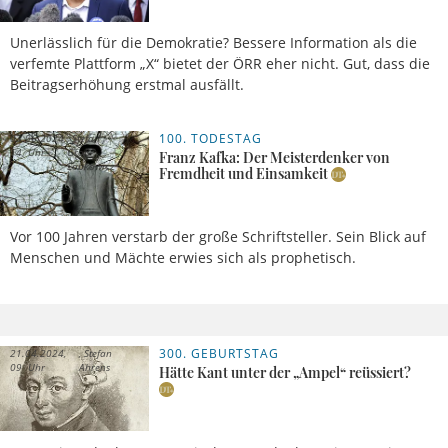
Unerlässlich für die Demokratie? Bessere Information als die
verfemte Plattform „X“ bietet der ÖRR eher nicht. Gut, dass die
Beitragserhöhung erstmal ausfällt.
100. TODESTAG
03.06.2024,
Stefan
14 Uhr
Groß-
Franz Kafka: Der Meisterdenker von
Lobkowicz
Fremdheit und Einsamkeit
Vor 100 Jahren verstarb der große Schriftsteller. Sein Blick auf
Menschen und Mächte erwies sich als prophetisch.
300. GEBURTSTAG
21.04.2024,
Stefan
09 Uhr
Ahrens
Hätte Kant unter der „Ampel“ reüssiert?