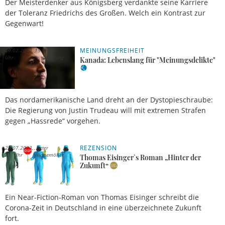
Der Meisterdenker aus Königsberg verdankte seine Karriere
der Toleranz Friedrichs des Großen. Welch ein Kontrast zur
Gegenwart!
MEINUNGSFREIHEIT
29.02.2024, 15
Uhr
Meldung
Kanada: Lebenslang für "Meinungsdelikte"
Das nordamerikanische Land dreht an der Dystopieschraube:
Die Regierung von Justin Trudeau will mit extremen Strafen
gegen „Hassrede“ vorgehen.
REZENSION
28.07.2023,
Peter
21 Uhr
Winnemöller
Thomas Eisinger`s Roman „Hinter der
Zukunft“
Ein Near-Fiction-Roman von Thomas Eisinger schreibt die
Corona-Zeit in Deutschland in eine überzeichnete Zukunft
fort.