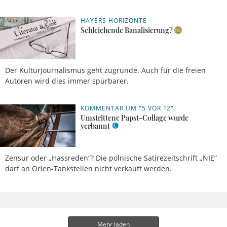
HAYERS HORIZONTE
24.06.2023,
Björn
05 Uhr
Hayer
Schleichende Banalisierung?
Der Kulturjournalismus geht zugrunde. Auch für die freien
Autoren wird dies immer spürbarer.
KOMMENTAR UM "5 VOR 12"
17.03.2023,
Stefan
11 Uhr
Meetschen
Umstrittene Papst-Collage wurde
verbannt
Zensur oder „Hassreden“? Die polnische Satirezeitschrift „NIE“
darf an Orlen-Tankstellen nicht verkauft werden.
Mehr laden