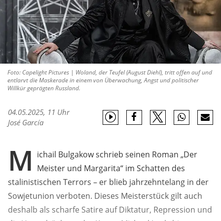
Foto: Capelight Pictures | Woland, der Teufel (August Diehl), tritt offen auf und
entlarvt die Maskerade in einem von Überwachung, Angst und politischer
Willkür geprägten Russland.
04.05.2025, 11 Uhr
José García
M
ichail Bulgakow schrieb seinen Roman „Der
Meister und Margarita“ im Schatten des
stalinistischen Terrors – er blieb jahrzehntelang in der
Sowjetunion verboten. Dieses Meisterstück gilt auch
deshalb als scharfe Satire auf Diktatur, Repression und