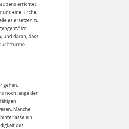
aubens errichtet,
r uns eine Kirche,
elle es ersetzen zu
gengeht.“ Im
n, und daran, dass
 Leuchttürme
er gehen,
uns noch lange den
fältigen
ewesen. Manche
hinterlasse ein
digkeit des