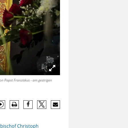
n Papst Franziskus - am gestrigen
zbischof
Christoph