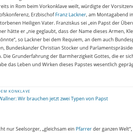
reits in Rom beim Vorkonklave weilt, würdigte der Vorsitze
ofskonferenz, Erzbischof
Franz Lackner
, am Montagabend i
torbenen Heiligen Vater. Franziskus sei „ein Papst der Übe
er hätte er „nie geglaubt, dass der Name dieses Armen, Klei
önnte“, so Lackner bei dem Requiem, an dem auch Bundes
en, Bundeskanzler Christian Stocker und Parlamentspräside
 Die Grunderfahrung der Barmherzigkeit Gottes, die er si
be das Leben und Wirken dieses Papstes wesentlich gepräg
DEM KONKLAVE
Wallner: Wir brauchen jetzt zwei Typen von Papst
cht nur Seelsorger, „gleichsam ein
Pfarrer
der ganzen Welt“,