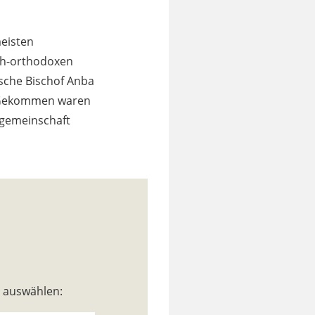
eisten
sch-orthodoxen
ische Bischof Anba
Gekommen waren
sgemeinschaft
n auswählen: