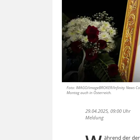
Foto: IMAGO/imageBROKER/Infinity News Col
Montag auch in Österreich.
29.04.2025, 09:00 Uhr
Meldung
ährend der derz