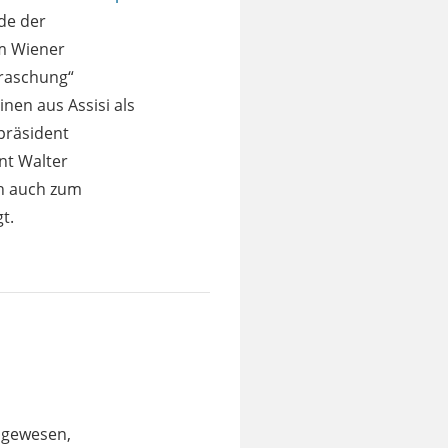
nde der
m Wiener
rraschung“
nen aus Assisi als
präsident
nt Walter
ch auch zum
t.
 gewesen,