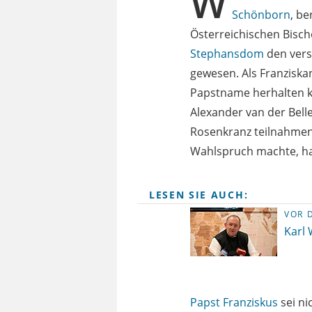
W
Schönborn
, be
Österreichischen Bisch
Stephansdom
den vers
gewesen. Als Franziskan
Papstname herhalten k
Alexander van der Bell
Rosenkranz teilnahmen.
Wahlspruch machte, ha
LESEN SIE AUCH:
VOR 
Karl 
Papst Franziskus
sei ni