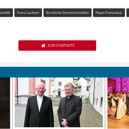
ischöfe
Franz Lackner
Kirchliche Gemeinschaften
Papst Franziskus
ZUR STARTSEITE