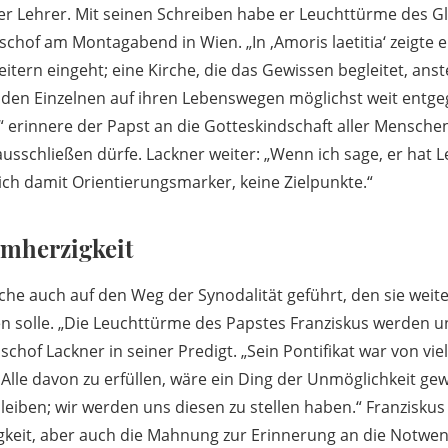
r Lehrer. Mit seinen Schreiben habe er Leuchttürme des Gl
schof am Montagabend in Wien. „In ‚Amoris laetitia‘ zeigte e
eitern eingeht; eine Kirche, die das Gewissen begleitet, anst
ie den Einzelnen auf ihren Lebenswegen möglichst weit entge
ti“ erinnere der Papst an die Gotteskindschaft aller Mensche
usschließen dürfe. Lackner weiter: „Wenn ich sage, er hat
 ich damit Orientierungsmarker, keine Zielpunkte.“
rmherzigkeit
rche auch auf den Weg der Synodalität geführt, den sie weit
en solle. „Die Leuchttürme des Papstes Franziskus werden 
schof Lackner in seiner Predigt. „Sein Pontifikat war von viel
 Alle davon zu erfüllen, wäre ein Ding der Unmöglichkeit g
eiben; wir werden uns diesen zu stellen haben.“ Franziskus 
keit, aber auch die Mahnung zur Erinnerung an die Notwen