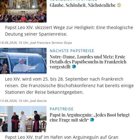
Glaube, Schönheit, Nächstenliebe
Papst Leo XIV. skizziert Wege zur Heiligkeit: Eine theologische
Deutung seiner Spanienreise.
18.06.2026, 19 Uhr
José Francisco Serrano Oceja
NÄCHSTE PAPSTREISE
Notre-Dame, Lourdes und Metz: Erste
Details des Papstbesuchs in Frankreich
vorgestellt
Leo XIV. wird vom 25. bis 28. September nach Frankreich
reisen. Die Französische Bischofskonferenz hat bereits einige
Stationen der Reise bekanntgegeben.
13.06.2026, 10 Uhr
José García
PAPSTREISE
Papst in Arguineguín: „Jedes Boot bringt
eine Frage mit sich“
Papst Leo XIV. traf im Hafen von Arguineguín auf Gran