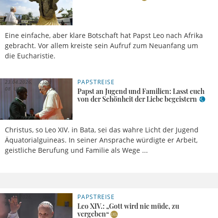
Eine einfache, aber klare Botschaft hat Papst Leo nach Afrika
gebracht. Vor allem kreiste sein Aufruf zum Neuanfang um
die Eucharistie.
PAPSTREISE
23.04.2026,
José
08 Uhr
García
Papst an Jugend und Familien: Lasst euch
von der Schönheit der Liebe begeistern
Christus, so Leo XIV. in Bata, sei das wahre Licht der Jugend
Äquatorialguineas. In seiner Ansprache würdigte er Arbeit,
geistliche Berufung und Familie als Wege ...
PAPSTREISE
22.04.2026,
José
20 Uhr
García
Leo XIV.: „Gott wird nie müde, zu
vergeben“