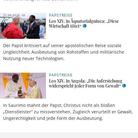
PAPSTREISE
21.04.2026, 18
Uhr
Meldung
Leo XIV. in Äquatorialguinea: „Diese
Wirtschaft tötet“
Der Papst kritisiert auf seiner apostolischen Reise soziale
Ungleichheit, Ausbeutung von Rohstoffen und militärische
Nutzung neuer Technologien.
PAPSTREISE
20.04.2026,
José
15 Uhr
García
Leo XIV. in Angola: „Die Auferstehung
widerspricht jeder Form von Gewalt“
In Saurimo mahnt der Papst, Christus nicht als bloßen
„Dienstleister“ zu missverstehen. Zugleich verurteilt er Gewalt,
Ungerechtigkeit und jede Form der Ausbeutung.