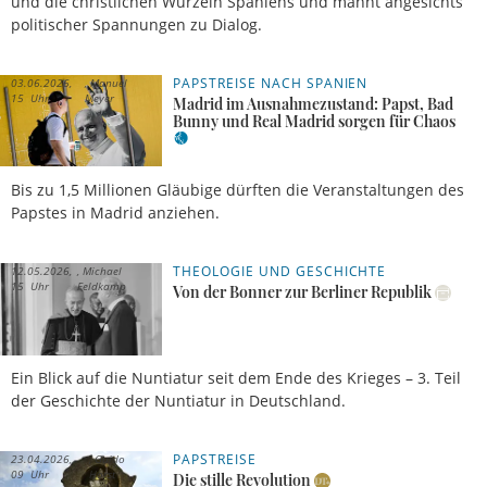
und die christlichen Wurzeln Spaniens und mahnt angesichts
politischer Spannungen zu Dialog.
PAPSTREISE NACH SPANIEN
03.06.2026,
Manuel
15 Uhr
Meyer
Madrid im Ausnahmezustand: Papst, Bad
Bunny und Real Madrid sorgen für Chaos
Bis zu 1,5 Millionen Gläubige dürften die Veranstaltungen des
Papstes in Madrid anziehen.
THEOLOGIE UND GESCHICHTE
12.05.2026,
Michael
15 Uhr
Feldkamp
Von der Bonner zur Berliner Republik
Ein Blick auf die Nuntiatur seit dem Ende des Krieges – 3. Teil
der Geschichte der Nuntiatur in Deutschland.
PAPSTREISE
23.04.2026,
Guido
09 Uhr
Horst
Die stille Revolution