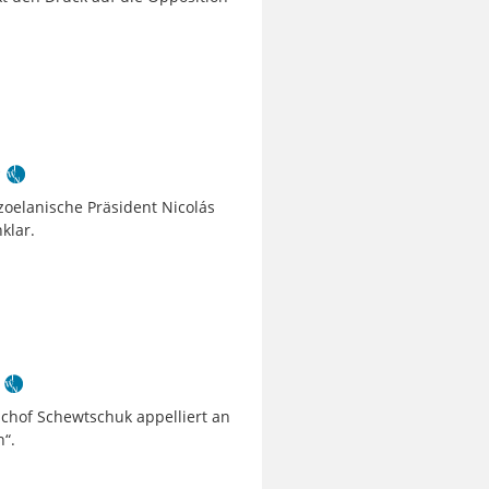
r
zoelanische Präsident Nicolás
klar.
schof Schewtschuk appelliert an
n“.