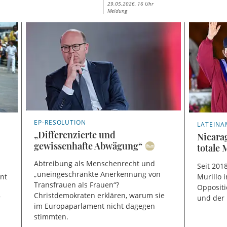
29.05.2026, 16 Uhr
Meldung
EP-RESOLUTION
LATEINA
„Differenzierte und
Nicarag
gewissenhafte Abwägung“
totale 
Abtreibung als Menschenrecht und
Seit 201
„uneingeschränkte Anerkennung von
ent
Murillo 
Transfrauen als Frauen“?
Oppositi
Christdemokraten erklären, warum sie
r
und der 
im Europaparlament nicht dagegen
stimmten.