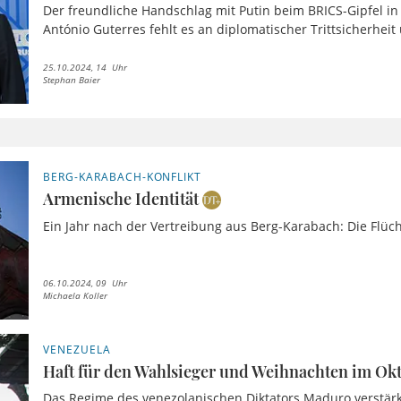
Der freundliche Handschlag mit Putin beim BRICS-Gipfel in
António Guterres fehlt es an diplomatischer Trittsicherheit u
25.10.2024, 14 Uhr
Stephan Baier
BERG-KARABACH-KONFLIKT
Armenische Identität
Ein Jahr nach der Vertreibung aus Berg-Karabach: Die Flüch
06.10.2024, 09 Uhr
Michaela Koller
VENEZUELA
Haft für den Wahlsieger und Weihnachten im Ok
Das Regime des venezolanischen Diktators Maduro verstärk