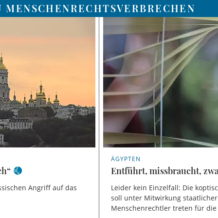
ZU MENSCHENRECHTSVERBRECHEN
ÄGYPTEN
ch“
Entführt, missbraucht, zw
ssischen Angriff auf das
Leider kein Einzelfall: Die kopti
soll unter Mitwirkung staatliche
Menschenrechtler treten für die 