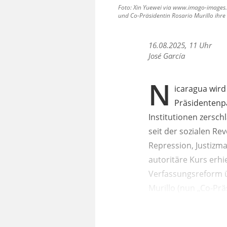
Foto: Xin Yuewei via www.imago-images.
und Co-Präsidentin Rosario Murillo ihre M
16.08.2025, 11 Uhr
José García
N
icaragua wird
Präsidentenpa
Institutionen zersch
seit der sozialen Re
Repression, Justizma
autoritäre Kurs erhi
Verfassungsreform ü
Murillo (nun „Co-Prä