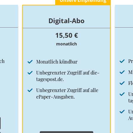
Unsere Empfehlung
Digital-Abo
15,50 €
monatlich
ch
Pr
Monatlich kündbar
Mi
Unbegrenzter Zugriff auf die-
tagespost.de.
Fl
Unbegrenzter Zugriff auf alle
Un
ePaper-Ausgaben.
ta
Un
A