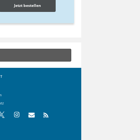
Jetzt bestellen
T
m
utz