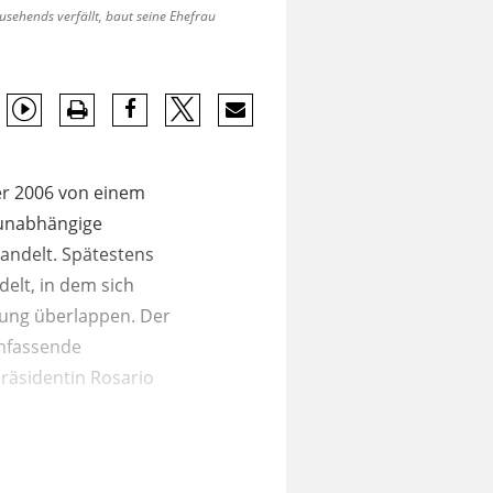
sehends verfällt, baut seine Ehefrau
er 2006 von einem
, unabhängige
handelt. Spätestens
delt, in dem sich
lgung überlappen. Der
umfassende
räsidentin Rosario