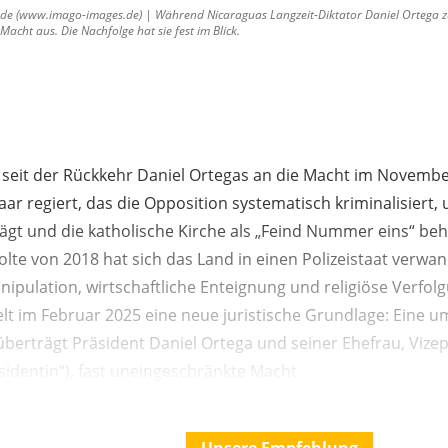
de (www.imago-images.de) | Während Nicaraguas Langzeit-Diktator Daniel Ortega zu
acht aus. Die Nachfolge hat sie fest im Blick.
 seit der Rückkehr Daniel Ortegas an die Macht im Novemb
ar regiert, das die Opposition systematisch kriminalisiert
lägt und die katholische Kirche als „Feind Nummer eins“ be
volte von 2018 hat sich das Land in einen Polizeistaat verwan
nipulation, wirtschaftliche Enteignung und religiöse Verfo
elt im Februar 2025 eine neue juristische Grundlage: Eine 
berträgt Präsident Daniel Ortega und seiner Ehefrau, Vizep
sidentin“), fast uneingeschränkte Macht.