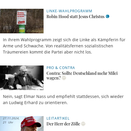
LINKE-WAHLPROGRAMM
25.01.2025,
Jakob
13 Uhr
Ranke
Robin Hood statt Jesus Christus
In ihrem Wahlprogramm zeigt sich die Linke als Kämpferin für
Arme und Schwache. Von realitätsfernen sozialistischen
Träumereien kommt die Partei aber nicht los.
PRO & CONTRA
25.01.2025,
Elmar
13 Uhr
Nass
Contra: Sollte Deutschland mehr Milei
wagen?
Nein, sagt Elmar Nass und empfiehlt stattdessen, sich wieder
an Ludwig Erhard zu orientieren.
LEITARTIKEL
27.11.2024,
Stefan
21 Uhr
Ahrens
Der Herr der Zölle