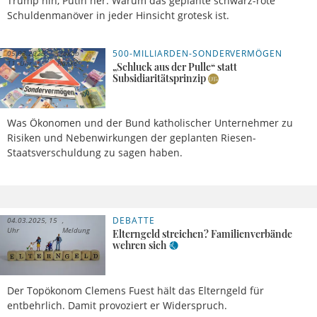
Trump hin, Putin her: Warum das geplante schwarz-rote
Schuldenmanöver in jeder Hinsicht grotesk ist.
500-MILLIARDEN-SONDERVERMÖGEN
05.03.2025,
Jakob
11 Uhr
Ranke
„Schluck aus der Pulle“ statt
Subsidiaritätsprinzip
Was Ökonomen und der Bund katholischer Unternehmer zu
Risiken und Nebenwirkungen der geplanten Riesen-
Staatsverschuldung zu sagen haben.
DEBATTE
04.03.2025, 15
Uhr
Meldung
Elterngeld streichen? Familienverbände
wehren sich
Der Topökonom Clemens Fuest hält das Elterngeld für
entbehrlich. Damit provoziert er Widerspruch.