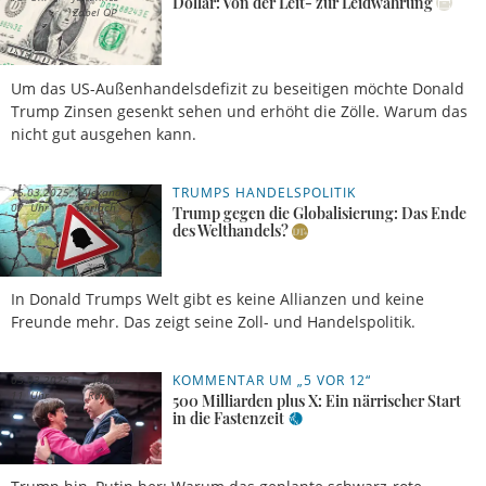
Dollar: Von der Leit- zur Leidwährung
Zabel OP
Um das US-Außenhandelsdefizit zu beseitigen möchte Donald
Trump Zinsen gesenkt sehen und erhöht die Zölle. Warum das
nicht gut ausgehen kann.
TRUMPS HANDELSPOLITIK
15.03.2025,
Alexander
07 Uhr
Görlach
Trump gegen die Globalisierung: Das Ende
des Welthandels?
In Donald Trumps Welt gibt es keine Allianzen und keine
Freunde mehr. Das zeigt seine Zoll- und Handelspolitik.
KOMMENTAR UM „5 VOR 12“
05.03.2025,
Jakob
11 Uhr
Ranke
500 Milliarden plus X: Ein närrischer Start
in die Fastenzeit