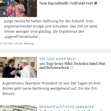
Neue Jugendstudie: Geld statt Gott
Junge Deutsche haben Hoffnung für die Zukunft, trotz
angstmachender Kriege und Schulden. Das Ziel ist Geld,
immer weniger sind gläubig. Die Ergebnisse der
„JugendTrendstudie".
27.05.2025, 08 Uhr
Meldung
500 TAGE JAVIER MILEI
25.04.2025,
Tobias
11 Uhr
Käufer
500 Tage Javier Milei: Zwischen Jubel, Wut
und Reformschock
Argentiniens libertärer Präsident ist seit 500 Tagen im Amt.
Bisher geht seine Rechnung weitgehend auf. Ein Vor-Ort-
Besuch.
DER KAPITALISTISCHE SAMARITER
03.04.2025,
Pater
13 Uhr
Johannes