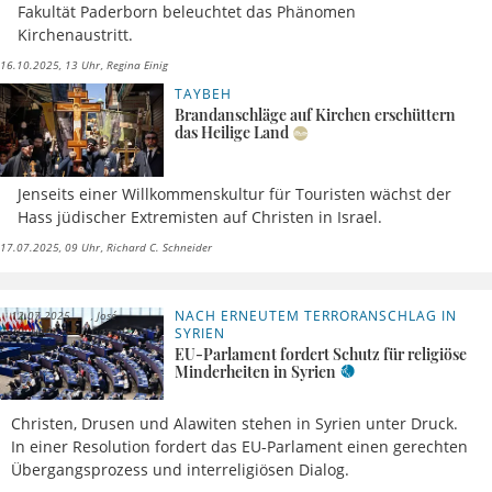
Fakultät Paderborn beleuchtet das Phänomen
Kirchenaustritt.
16.10.2025, 13 Uhr
Regina Einig
TAYBEH
Brandanschläge auf Kirchen erschüttern
das Heilige Land
Jenseits einer Willkommenskultur für Touristen wächst der
Hass jüdischer Extremisten auf Christen in Israel.
17.07.2025, 09 Uhr
Richard C. Schneider
NACH ERNEUTEM TERRORANSCHLAG IN
12.07.2025,
José
10 Uhr
García
SYRIEN
EU-Parlament fordert Schutz für religiöse
Minderheiten in Syrien
Christen, Drusen und Alawiten stehen in Syrien unter Druck.
In einer Resolution fordert das EU-Parlament einen gerechten
Übergangsprozess und interreligiösen Dialog.