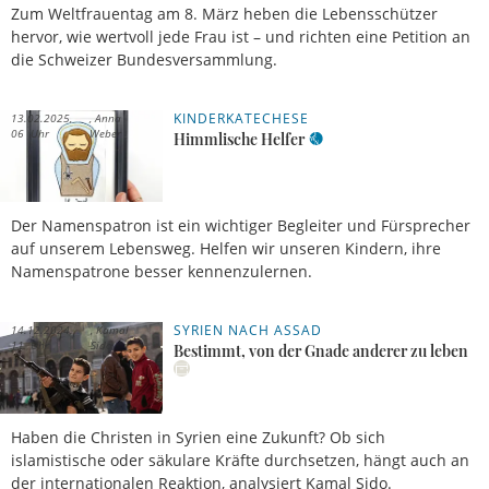
Zum Weltfrauentag am 8. März heben die Lebensschützer
hervor, wie wertvoll jede Frau ist – und richten eine Petition an
die Schweizer Bundesversammlung.
KINDERKATECHESE
13.02.2025,
Anna
06 Uhr
Weber
Himmlische Helfer
Der Namenspatron ist ein wichtiger Begleiter und Fürsprecher
auf unserem Lebensweg. Helfen wir unseren Kindern, ihre
Namenspatrone besser kennenzulernen.
SYRIEN NACH ASSAD
14.12.2024,
Kamal
11 Uhr
Sido
Bestimmt, von der Gnade anderer zu leben
Haben die Christen in Syrien eine Zukunft? Ob sich
islamistische oder säkulare Kräfte durchsetzen, hängt auch an
der internationalen Reaktion, analysiert Kamal Sido.