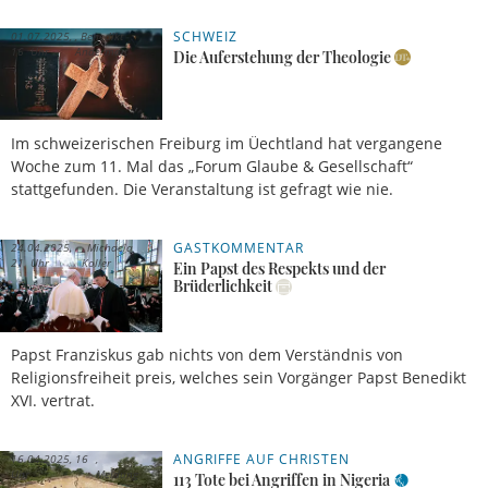
SCHWEIZ
01.07.2025,
Benedikt
16 Uhr
Andermatt
Die Auferstehung der Theologie
Im schweizerischen Freiburg im Üechtland hat vergangene
Woche zum 11. Mal das „Forum Glaube & Gesellschaft“
stattgefunden. Die Veranstaltung ist gefragt wie nie.
GASTKOMMENTAR
24.04.2025,
Michaela
21 Uhr
Koller
Ein Papst des Respekts und der
Brüderlichkeit
Papst Franziskus gab nichts von dem Verständnis von
Religionsfreiheit preis, welches sein Vorgänger Papst Benedikt
XVI. vertrat.
ANGRIFFE AUF CHRISTEN
16.04.2025, 16
Uhr
Meldung
113 Tote bei Angriffen in Nigeria