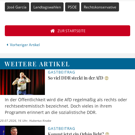
José García
Landtagswahlen
PSOE
Rechtskonservative
ZUR STARTSEITE
Vorheriger Artikel
WEITERE ARTIKEL
GASTBEITRAG
So viel DDR steckt in der AfD
In der Öffentlichkeit wird die AfD regelmäßig als rechts oder
rechtsextremistisch bezeichnet. Doch vieles in ihrem
Programm erinnert an die sozialistische DDR.
20.07.2026, 16 Uhr
Hubertus Knabe
GASTBEITRAG
Kommt jetzt ein Orbán light?