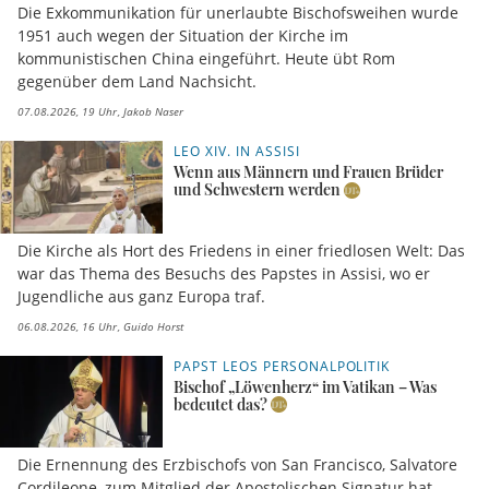
Die Exkommunikation für unerlaubte Bischofsweihen wurde
1951 auch wegen der Situation der Kirche im
kommunistischen China eingeführt. Heute übt Rom
gegenüber dem Land Nachsicht.
07.08.2026, 19 Uhr
Jakob Naser
LEO XIV. IN ASSISI
Wenn aus Männern und Frauen Brüder
und Schwestern werden
Die Kirche als Hort des Friedens in einer friedlosen Welt: Das
war das Thema des Besuchs des Papstes in Assisi, wo er
Jugendliche aus ganz Europa traf.
06.08.2026, 16 Uhr
Guido Horst
PAPST LEOS PERSONALPOLITIK
Bischof „Löwenherz“ im Vatikan – Was
bedeutet das?
Die Ernennung des Erzbischofs von San Francisco, Salvatore
Cordileone, zum Mitglied der Apostolischen Signatur hat