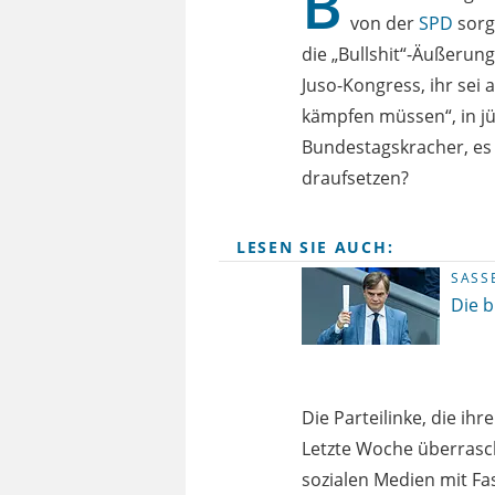
B
von der
SPD
sorg
die „Bullshit“-Äußerung
Juso-Kongress, ihr sei
kämpfen müssen“, in jü
Bundestagskracher, es
draufsetzen?
LESEN SIE AUCH:
SASS
Die b
Die Parteilinke, die ih
Letzte Woche überrascht
sozialen Medien mit F