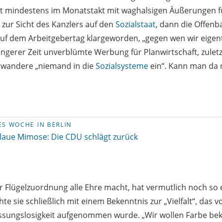
t mindestens im Monatstakt mit waghalsigen Äußerungen fü
 zur Sicht des Kanzlers auf den
Sozialstaat
, dann die Offen
 auf dem Arbeitgebertag klargeworden, „gegen wen wir eige
ngerer Zeit unverblümte Werbung für Planwirtschaft, zuletz
 wandere „niemand in die
Sozialsysteme
ein“. Kann man da 
ES WOCHE IN BERLIN
laue Mimose: Die CDU schlägt zurück
rer Flügelzuordnung alle Ehre macht, hat vermutlich noch so 
e sie schließlich mit einem Bekenntnis zur „Vielfalt“, das v
assungslosigkeit aufgenommen wurde. „Wir wollen Farbe b