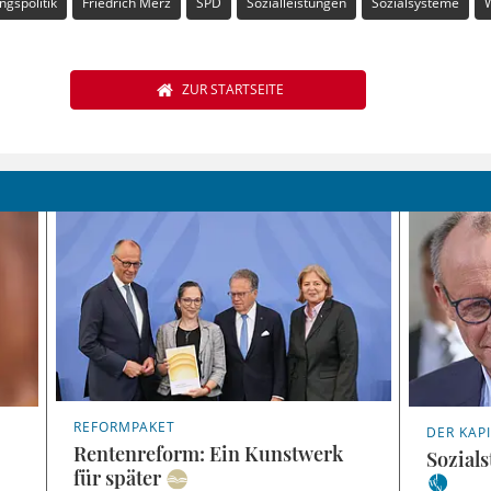
gspolitik
Friedrich Merz
SPD
Sozialleistungen
Sozialsysteme
ZUR STARTSEITE
REFORMPAKET
DER KAP
Rentenreform: Ein Kunstwerk
Sozials
für später