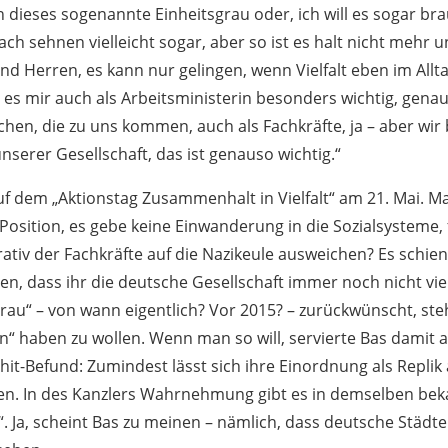
dieses sogenannte Einheitsgrau oder, ich will es sogar br
h sehnen vielleicht sogar, aber so ist es halt nicht mehr u
d Herren, es kann nur gelingen, wenn Vielfalt eben im Allt
 es mir auch als Arbeitsministerin besonders wichtig, genau
hen, die zu uns kommen, auch als Fachkräfte, ja – aber wir
 unserer Gesellschaft, das ist genauso wichtig.“
auf dem „Aktionstag Zusammenhalt in Vielfalt“ am 21. Mai. M
Position, es gebe keine Einwanderung in die Sozialsysteme, 
iv der Fachkräfte auf die Nazikeule ausweichen? Es schien
en, dass ihr die deutsche Gesellschaft immer noch nicht vielf
grau“ – von wann eigentlich? Vor 2015? – zurückwünscht, ste
un“ haben zu wollen. Wenn man so will, servierte Bas damit
it-Befund: Zumindest lässt sich ihre Einordnung als Replik 
sen. In des Kanzlers Wahrnehmung gibt es in demselben bek
“. Ja, scheint Bas zu meinen – nämlich, dass deutsche Städ