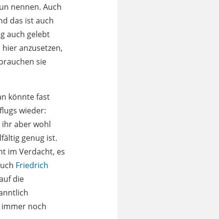
aun nennen. Auch
nd das ist auch
ag auch gelebt
 hier anzusetzen,
 brauchen sie
an könnte fast
flugs wieder:
 ihr aber wohl
ältig genug ist.
ht im Verdacht, es
 auch
Friedrich
auf die
anntlich
te immer noch