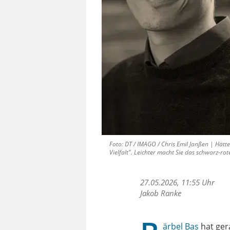
Foto: DT / IMAGO / Chris Emil Janßen | Hätte
Vielfalt". Leichter macht Sie das schwarz-rot
27.05.2026, 11:55 Uhr
Jakob Ranke
ärbel Bas
hat ger