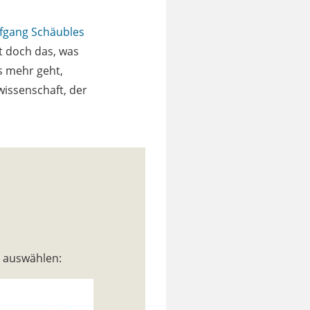
fgang Schäubles
st doch das, was
s mehr geht,
swissenschaft, der
n auswählen: