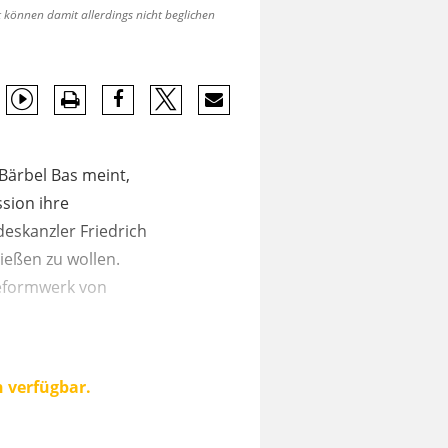
 können damit allerdings nicht beglichen
 Bärbel Bas meint,
sion ihre
skanzler Friedrich
ießen zu wollen.
Reformwerk von
n verfügbar.