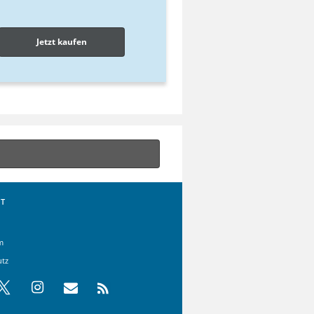
Jetzt kaufen
T
m
utz