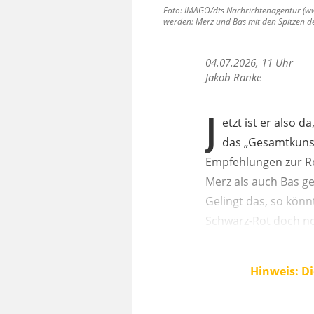
Foto: IMAGO/dts Nachrichtenagentur (www
werden: Merz und Bas mit den Spitzen 
04.07.2026, 11 Uhr
Jakob Ranke
J
etzt ist er also 
das „Gesamtkuns
Empfehlungen zur R
Merz als auch Bas g
Gelingt das, so kön
Schwarz-Rot doch n
Hinweis: Di