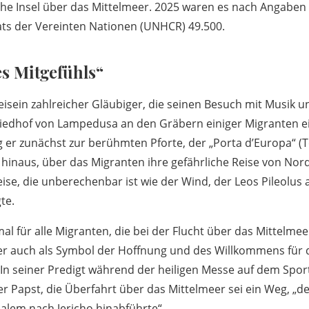
sche Insel über das Mittelmeer. 2025 waren es nach Angaben
ts der Vereinten Nationen (UNHCR) 49.500.
s Mitgefühls“
isein zahlreicher Gläubiger, die seinen Besuch mit Musik u
Friedhof von Lampedusa an den Gräbern einiger Migranten 
ng er zunächst zur berühmten Pforte, der „Porta d’Europa“ (
hinaus, über das Migranten ihre gefährliche Reise von Nor
ise, die unberechenbar ist wie der Wind, der Leos Pileolus 
te.
al für alle Migranten, die bei der Flucht über das Mittelmee
ber auch als Symbol der Hoffnung und des Willkommens für d
In seiner Predigt während der heiligen Messe auf dem Sport
der Papst, die Überfahrt über das Mittelmeer sei ein Weg, „der
salem nach Jericho hinabführte“.