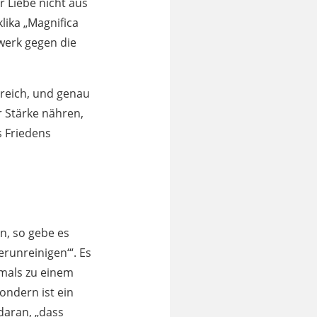
r Liebe nicht aus
lika „Magnifica
lwerk gegen die
reich, und genau
r Stärke nähren,
s Friedens
n, so gebe es
runreinigen‘“. Es
emals zu einem
ondern ist ein
daran, „dass