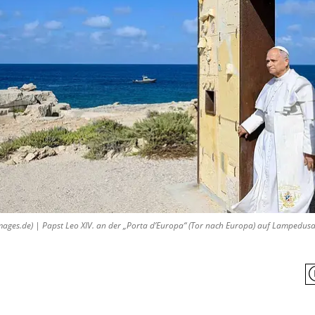
es.de) | Papst Leo XIV. an der „Porta d’Europa“ (Tor nach Europa) auf Lampedusa