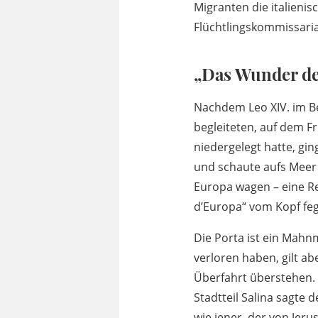
Migranten die italieni
Flüchtlingskommissaria
„Das Wunder de
Nachdem Leo XIV. im Be
begleiteten, auf dem 
niedergelegt hatte, gi
und schaute aufs Meer 
Europa wagen – eine Re
d’Europa“ vom Kopf feg
Die Porta ist ein Mahnm
verloren haben, gilt a
Überfahrt überstehen. 
Stadtteil Salina sagte 
wie jener, der von Jeru