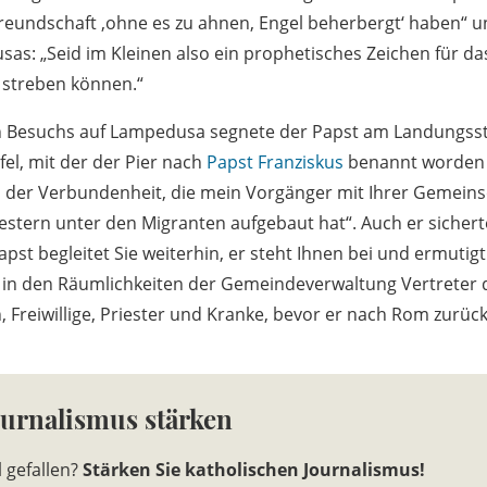
freundschaft ‚ohne es zu ahnen, Engel beherbergt‘ haben“ u
s: „Seid im Kleinen also ein prophetisches Zeichen für da
streben können.“
 Besuchs auf Lampedusa segnete der Papst am Landungss
el, mit der der Pier nach
Papst Franziskus
benannt worden is
en der Verbundenheit, die mein Vorgänger mit Ihrer Gemeins
stern unter den Migranten aufgebaut hat“. Auch er siche
st begleitet Sie weiterhin, er steht Ihnen bei und ermutigt
o in den Räumlichkeiten der Gemeindeverwaltung Vertreter d
, Freiwillige, Priester und Kranke, bevor er nach Rom zurü
ournalismus stärken
l gefallen?
Stärken Sie katholischen Journalismus!