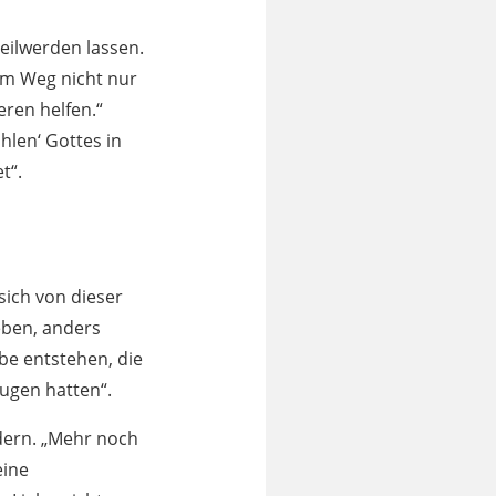
eilwerden lassen.
rem Weg nicht nur
eren helfen.“
hlen‘ Gottes in
t“.
sich von dieser
eben, anders
ebe entstehen, die
ugen hatten“.
dern. „Mehr noch
eine