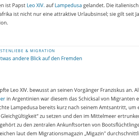
 ist Papst
Leo XIV.
auf
Lampedusa
gelandet. Die italienisc
frika ist nicht nur eine attraktive Urlaubsinsel; sie gilt seit 
ion.
STENLIEBE & MIGRATION
etwas andere Blick auf den Fremden
fte Leo XIV. bewusst an seinen Vorgänger Franziskus an. A
er
in Argentinien war diesem das Schicksal von Migranten 
chte Lampedusa bereits kurz nach seinem Amtsantritt, um 
r Gleichgültigkeit“ zu setzen und den im Mittelmeer ertrunk
ehört zu den zentralen Ankunftsorten von Bootsflüchtlinge
rreichen laut dem Migrationsmagazin „Migazin" durchschnittl