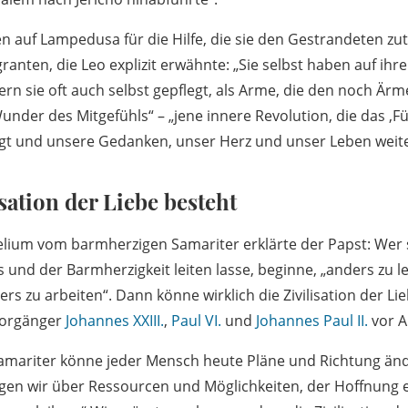
 auf Lampedusa für die Hilfe, die sie den Gestrandeten zut
anten, die Leo explizit erwähnte: „Sie selbst haben auf ih
dern sie oft auch selbst gepflegt, als Arme, die den noch Ärm
nder des Mitgefühls“ – „jene innere Revolution, die das ‚Fü
ngt und unsere Gedanken, unser Herz und unser Leben weite
sation der Liebe besteht
gelium vom barmherzigen Samariter erklärte der Papst: Wer 
 und der Barmherzigkeit leiten lasse, beginne, „anders zu l
rs zu arbeiten“. Dann könne wirklich die Zivilisation der Li
 Vorgänger
Johannes XXIII.
,
Paul VI.
und
Johannes Paul II.
vor A
amariter könne jeder Mensch heute Pläne und Richtung än
ügen wir über Ressourcen und Möglichkeiten, der Hoffnung 