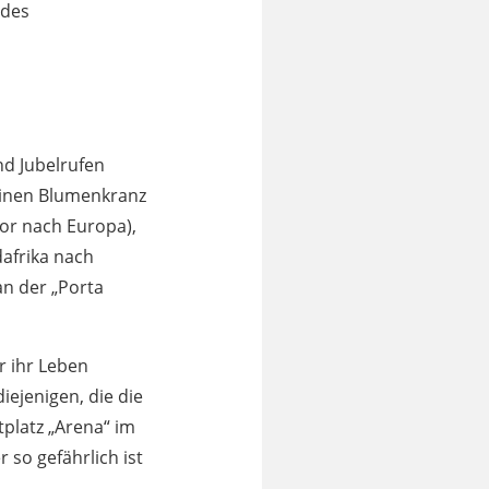
 des
nd Jubelrufen
einen Blumenkranz
Tor nach Europa),
dafrika nach
an der „Porta
r ihr Leben
iejenigen, die die
platz „Arena“ im
 so gefährlich ist