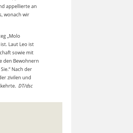
nd appellierte an
s, wonach wir
teg „Molo
t. Laut Leo ist
chaft sowie mit
rte den Bewohnern
 Sie.“ Nach der
er zivilen und
ckkehrte.
DT/dsc