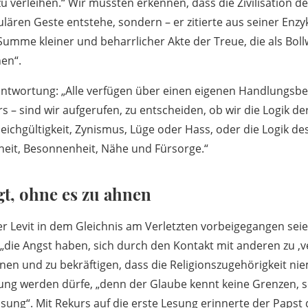
zu verleihen.“ Wir müssten erkennen, dass die Zivilisation de
ulären Geste entstehe, sondern – er zitierte aus seiner Enzyk
Summe kleiner und beharrlicher Akte der Treue, die als Bol
en“.
ntwortung: „Alle verfügen über einen eigenen Handlungsbe
 – sind wir aufgerufen, zu entscheiden, ob wir die Logik de
eichgültigkeit, Zynismus, Lüge oder Hass, oder die Logik de
heit, Besonnenheit, Nähe und Fürsorge.“
t, ohne es zu ahnen
er Levit in dem Gleichnis am Verletzten vorbeigegangen seie
die Angst haben, sich durch den Kontakt mit anderen zu ‚ve
nnen und zu bekräftigen, dass die Religionszugehörigkeit ni
ung werden dürfe, „denn der Glaube kennt keine Grenzen, s
ösung“. Mit Rekurs auf die erste Lesung erinnerte der Papst 