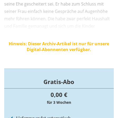
seine Ehe gescheitert sei. Er habe zum Schluss mit
seiner Frau einfach keine Gespräche auf Augenhöhe
mehr führen können. Die habe zwar perfekt Haushalt
und Familie gemanagt und sich um die Kinder
gekümmert, aber man habe keine gemeinsamen
Themen mehr gehabt. In dieser Logik folgerichtig tat
Hinweis: Dieser Archiv-Artikel ist nur für unsere
sich Albig auch mit einer jüngeren Unternehmerin
Digital-Abonnenten verfügbar.
zusammen, mit der er jetzt verheiratet in Kiel lebt. Der
...
Gratis-Abo
0,00 €
für 3 Wochen