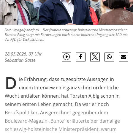
Foto: Imago/penofoto | Der frühere schleswig-holsteinische Ministerpräsident
Torsten Albig sorgt mit Forderungen nach einem anderen Umgang der SPD mit
der AfD für Diskussionen.
28.05.2026, 07 Uhr
Sebastian Sasse
D
ie Erfahrung, dass zugespitzte Aussagen in
einem Interview eine ganz schön ordentliche
Wucht entfalten können, hat Torsten Albig schon in
seinem ersten Leben gemacht. Da war er noch
Berufspolitiker. Ausgerechnet gegenüber dem
Boulevard-Magazin „Bunte“ erläuterte der damalige
schleswig-holsteinische Ministerpräsident, warum