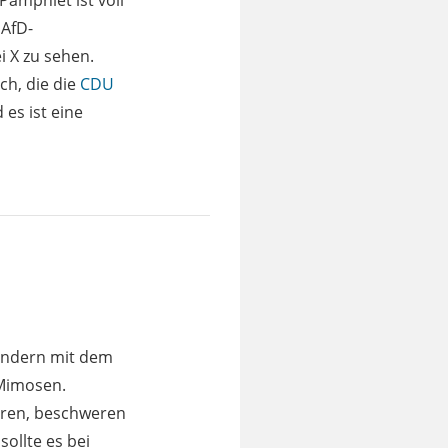
amphlet ist voll
 AfD-
i X zu sehen.
ch, die die
CDU
 es ist eine
sondern mit dem
 Mimosen.
ieren, beschweren
sollte es bei