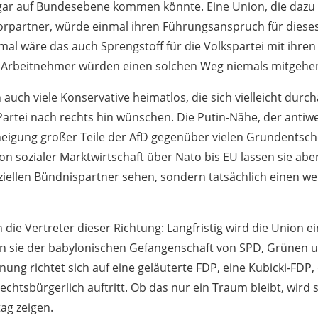
gar auf Bundesebene kommen könnte. Eine Union, die dazu 
niorpartner, würde einmal ihren Führungsanspruch für dieses
al wäre das auch Sprengstoff für die Volkspartei mit ihren 
Arbeitnehmer würden einen solchen Weg niemals mitgehe
auch viele Konservative heimatlos, die sich vielleicht durc
Partei nach rechts hin wünschen. Die Putin-Nähe, der antiw
Abneigung großer Teile der AfD gegenüber vielen Grundentsc
n sozialer Marktwirtschaft über Nato bis EU lassen sie aber
ziellen Bündnispartner sehen, sondern tatsächlich einen w
die Vertreter dieser Richtung: Langfristig wird die Union ei
n sie der babylonischen Gefangenschaft von SPD, Grünen 
fnung richtet sich auf eine geläuterte FDP, eine Kubicki-FDP,
rechtsbürgerlich auftritt. Ob das nur ein Traum bleibt, wird
g zeigen.