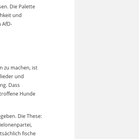
en. Die Palette
chkeit und
n AfD-
n zu machen, ist
glieder und
ung. Dass
etroffene Hunde
egeben. Die These:
Melonenpartei,
tsächlich fische