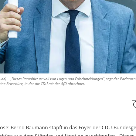
e) | „Dieses Pamphlet ist voll von Lügen und Falschmeldungen“, sagt der Parlament
ne Broschüre, in der die CDU mit der AfD abrechnet.
 böse: Bernd Baumann stapft in das Foyer der CDU-Bundesges