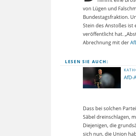
nimmt eine Brosc
von Lügen und Falschm
Bundestagsfraktion. Un
Stein des Anstoßes ist 
veröffentlicht hat. „Abs
Abrechnung mit der
Af
LESEN SIE AUCH:
KATH
AfD-A
Dass bei solchen Parte
Säbel dreinschlagen, m
Diejenigen, die grundsä
sich nun, die Union hab