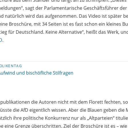
hüre aus dem Ständer und fängt an zu schimpfen. „Dieses P
eldungen“, sagt der Parlamentarische Geschäftsführer der
d natürlich wird das aufgenommen. Das Video ist später be
eine Broschüre, mit 34 Seiten ist es fast schon ein kleines Bu
tieg für Deutschland. Keine Alternative“, heißt das Werk, und
D
.
OLIKENTAG
ufwind und bischöfliche Stilfragen
ipublikationen die Autoren nicht mit dem Florett fechten, 
üsste die AfD eigentlich wissen. Aber die Blauen geben die
tzlich ihre politische Konkurrenz nur als „Altparteien“ titul
e eine Grenze überschritten. Ziel der Broschüre ist es – wie 