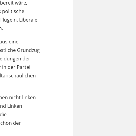
bereit wäre,
 politische
Flügeln. Liberale
n.
haus eine
estliche Grundzug
heidungen der
 in der Partei
eltanschaulichen
nen nicht-linken
und Linken
 die
 schon der