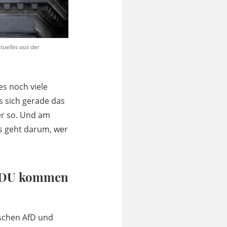
tuelles aus der
 es noch viele
s sich gerade das
er so. Und am
s geht darum, wer
 CDU kommen
ischen AfD und