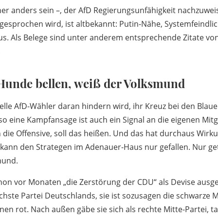
er anders sein –, der AfD Regierungsunfähigkeit nachzuweis
ngesprochen wird, ist altbekannt: Putin-Nähe, Systemfeindli
us. Als Belege sind unter anderem entsprechende Zitate vo
.
 Hunde bellen, weiß der Volksmund
elle AfD-Wähler daran hindern wird, ihr Kreuz bei den Blaue
so eine Kampfansage ist auch ein Signal an die eigenen Mit
 die Offensive, soll das heißen. Und das hat durchaus Wirk
 kann den Strategen im Adenauer-Haus nur gefallen. Nur g
mund.
chon vor Monaten „die Zerstörung der CDU“ als Devise ausg
ichste Partei Deutschlands, sie ist sozusagen die schwarze 
en rot. Nach außen gäbe sie sich als rechte Mitte-Partei, ta