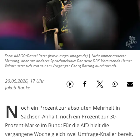
Foto: IMAGO/Daniel Peter (www.imago-images.de) | Nicht immer anderer
Meinung, aber mit anderer Sprachmelodie: Der neue DBK-Vorsitzende Heiner
Wilmer setzt sich von seinem Vorgänger Georg Bätzing durchaus ab.
20.05.2026, 17 Uhr
Jakob Ranke
N
och ein Prozent zur absoluten Mehrheit in
Sachsen-Anhalt, noch ein Prozent zur 30-
Prozent-Marke im Bund: Für die AfD hielt die
vergangene Woche gleich zwei Umfrage-Knaller bereit.