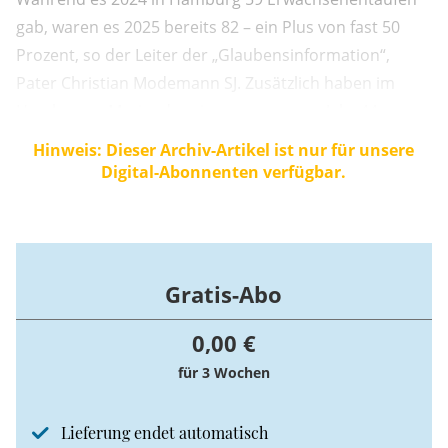
gab, waren es 2025 bereits 82 – ein Plus von fast 50
Prozent, so der Leiter der „Glaubensinformation“,
Pater Christian Modemann SJ. Zusätzlich haben im
Hamburger Mariendom im vergangenen Jahr 44
Erwachsene die Firmung empfangen.
Hinweis: Dieser Archiv-Artikel ist nur für unsere
Digital-Abonnenten verfügbar.
Gratis-Abo
0,00 €
für 3 Wochen
Lieferung endet automatisch