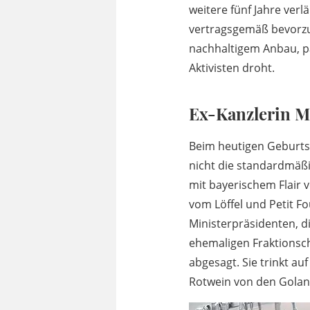
weitere fünf Jahre ver
vertragsgemäß bevorzu
nachhaltigem Anbau, 
Aktivisten droht.
Ex-Kanzlerin Me
Beim heutigen Geburt
nicht die standardmä
mit bayerischem Flair 
vom Löffel und Petit F
Ministerpräsidenten, d
ehemaligen Fraktionsch
abgesagt. Sie trinkt au
Rotwein von den Golan-