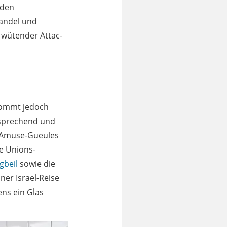
rden
andel und
 wütender Attac-
kommt jedoch
sprechend und
n Amuse-Gueules
e Unions-
gbeil
sowie die
ner Israel-Reise
ens ein Glas