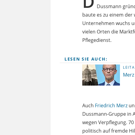
D
Dussmann gründe
baute es zu einem der 
Unternehmen wuchs unt
vielen Orten die Markt
Pflegedienst.
LESEN SIE AUCH:
LEITA
Merz
Auch
Friedrich Merz
un
Dussmann-Gruppe in An
wegen Verpflegung. 70 i
politisch auf fremde H