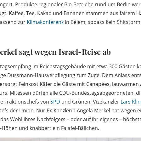
längert. Produkte regionaler Bio-Betriebe rund um Berlin we
gt. Kaffee, Tee, Kakao und Bananen stammen aus fairem H
passend zur
Klimakonferenz
in Bélem, sodass kein Shitstorm
rkel sagt wegen Israel-Reise ab
stagsempfang im Reichstagsgebäude mit etwa 300 Gästen 
ßige Dussmann-Hausverpflegung zum Zuge. Dem Anlass ent
versorgt Feinkost Käfer die Gäste mit Canapées, lauwarme
ours. Mitessen dürfen alle CDU-Bundestagsabgeordneten, di
ie Fraktionschefs von
SPD
und Grünen, Vizekanzler
Lars Klin
efs der Union. Nur Ex-Kanzlerin Angela Merkel hat wegen ei
f das Wohl ihres Nachfolgers – oder auf ihr eigenes – höchst
Höhen und knabbert ein Falafel-Bällchen.