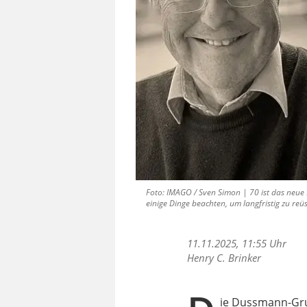
Foto: IMAGO / Sven Simon | 70 ist das neue 5
einige Dinge beachten, um langfristig zu reüs
11.11.2025, 11:55 Uhr
Henry C. Brinker
ie Dussmann-Gru