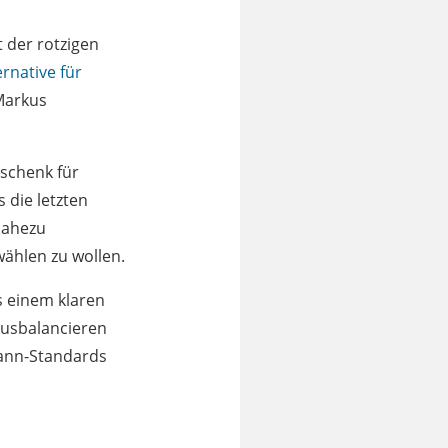
 der rotzigen
ernative für
Markus
schenk für
s die letzten
nahezu
wählen zu wollen.
s einem klaren
 ausbalancieren
mann-Standards