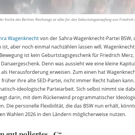
r Küche des Berliner Reichstags ist alles für den Geburtstagsempfang von Friedrich 
hra Wagenknecht
von der Sahra-Wagenknecht-Partei BSW, di
 ist, aber noch einmal nachzählen lassen will. Wagenknecht
 Bewegung ist kein Geburtstagsgeschenk für Friedrich Merz
rt Danaergeschenk. Denn was aussieht wie eine kleine Kapitu
t als Herausforderung erweisen. Zum einen hat Wagenknech
 früher ihre alte SED-Partei, nicht immer Recht haben kann.
atisch-ideologische Parteiarbeit. Sich selbst nimmt sie dab
liegt darin, mit dem Rückenwind programmatischer Ideologi
n. Die personelle Flexibilität, die das BSW nun erhält, könnt
den Wahlen 2026 in den Ländern möglicherweise nutzen.
n gut poliertes „C“