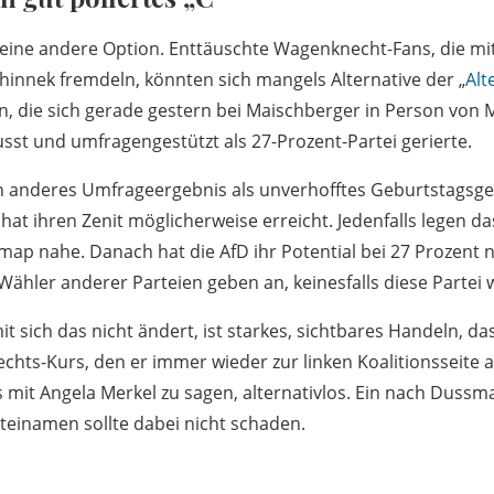
eine andere Option. Enttäuschte Wagenknecht-Fans, die mit
chinnek fremdeln, könnten sich mangels Alternative der „
Alt
, die sich gerade gestern bei Maischberger in Person von 
st und umfragengestützt als 27-Prozent-Partei gerierte.
n anderes Umfrageergebnis als unverhofftes Geburtstagsge
 hat ihren Zenit möglicherweise erreicht. Jedenfalls legen da
imap nahe. Danach hat die AfD ihr Potential bei 27 Prozent 
 Wähler anderer Parteien geben an, keinesfalls diese Partei 
 sich das nicht ändert, ist starkes, sichtbares Handeln, da
Rechts-Kurs, den er immer wieder zur linken Koalitionsseite
s mit Angela Merkel zu sagen, alternativlos. Ein nach Duss
rteinamen sollte dabei nicht schaden.