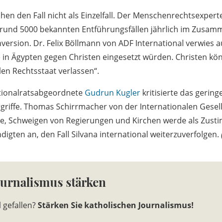
en den Fall nicht als Einzelfall. Der Menschenrechtsexpert
 rund 5000 bekannten Entführungsfällen jährlich im Zusa
ersion. Dr. Felix Böllmann von ADF International verwies a
 in Ägypten gegen Christen eingesetzt würden. Christen kön
len Rechtsstaat verlassen“.
ationalratsabgeordnete
Gudrun Kugler
kritisierte das gering
griffe. Thomas Schirrmacher von der Internationalen Gesell
, Schweigen von Regierungen und Kirchen werde als Zust
igten an, den Fall Silvana international weiterzuverfolgen.
ournalismus stärken
l gefallen?
Stärken Sie katholischen Journalismus!