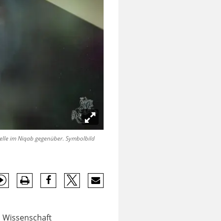
elle im Niqab gegenüber. Symbolbild
k, Wissenschaft