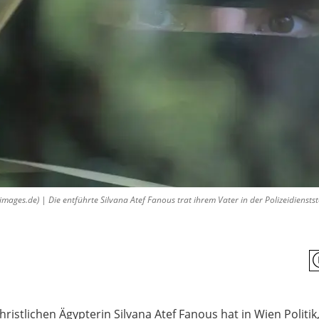
s.de) | Die entführte Silvana Atef Fanous trat ihrem Vater in der Polizeidienstst
christlichen Ägypterin Silvana Atef Fanous hat in Wien Politi