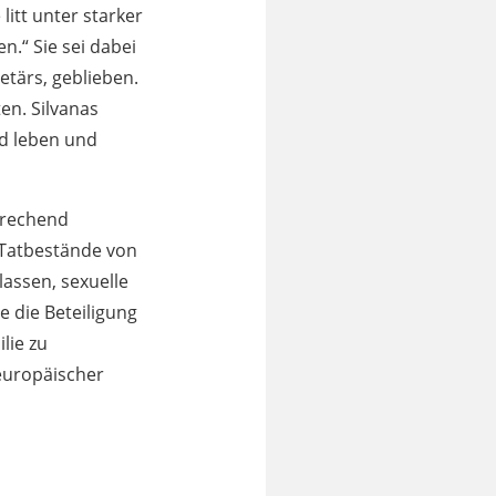
itt unter starker
.“ Sie sei dabei
etärs, geblieben.
en. Silvanas
nd leben und
prechend
 Tatbestände von
assen, sexuelle
e die Beteiligung
lie zu
europäischer