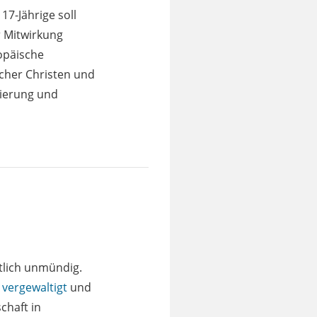
7-Jährige soll
r Mitwirkung
ropäische
scher Christen und
inierung und
tlich unmündig.
h
vergewaltigt
und
chaft in