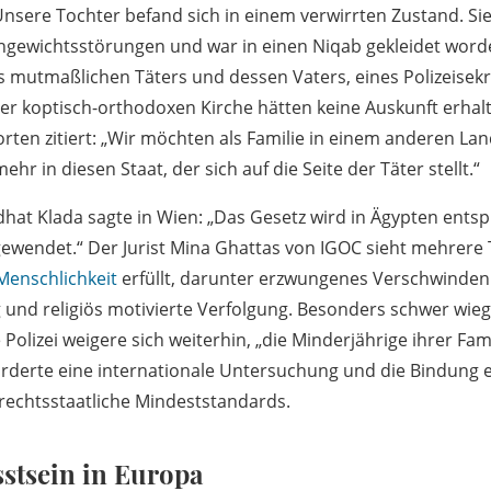
sere Tochter befand sich in einem verwirrten Zustand. Sie l
gewichtsstörungen und war in einen Niqab gekleidet worden
es mutmaßlichen Täters und dessen Vaters, eines Polizeisekr
der koptisch-orthodoxen Kirche hätten keine Auskunft erhalt
rten zitiert: „Wir möchten als Familie in einem anderen La
hr in diesen Staat, der sich auf die Seite der Täter stellt.“
at Klada sagte in Wien: „Das Gesetz wird in Ägypten ents
ngewendet.“ Der Jurist Mina Ghattas von IGOC sieht mehrere
Menschlichkeit
erfüllt, darunter erzwungenes Verschwindenl
g und religiös motivierte Verfolgung. Besonders schwer wieg
 Polizei weigere sich weiterhin, „die Minderjährige ihrer Fami
orderte eine internationale Untersuchung und die Bindung 
rechtsstaatliche Mindeststandards.
stsein in Europa