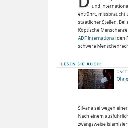
D
und internation
entführt, missbraucht 
staatlicher Stellen. B
Koptische Menschenrech
ADF International
den F
schwere Menschenrechts
LESEN SIE AUCH:
GAST
Ohne
Silvana sei wegen eine
Nach einem ausführlich
zwangsweise islamisiert