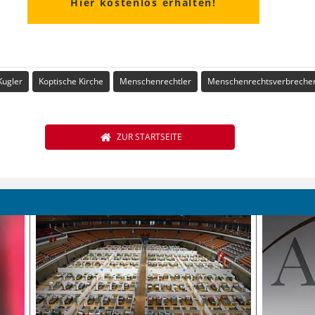
Hier kostenlos erhalten!
Kugler
Koptische Kirche
Menschenrechtler
Menschenrechtsverbreche
ZUR STARTSEITE