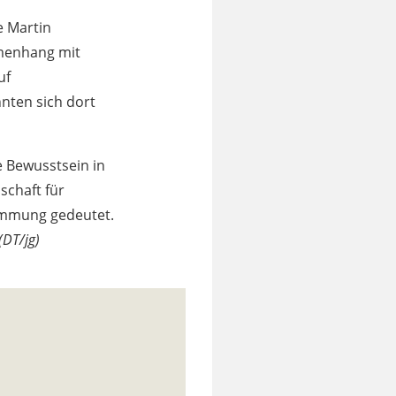
e Martin
mmenhang mit
uf
nten sich dort
e Bewusstsein in
schaft für
immung gedeutet.
(DT/jg)