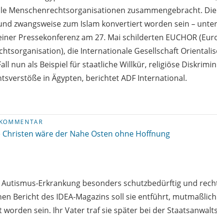
ale Menschenrechtsorganisationen zusammengebracht. Die 1
und zwangsweise zum Islam konvertiert worden sein – unte
ei einer Pressekonferenz am 27. Mai schilderten EUCHOR (Eu
tsorganisation), die Internationale Gesellschaft Orientali
all nun als Beispiel für staatliche Willkür, religiöse Diskrim
verstöße in Ägypten, berichtet ADF International.
KOMMENTAR
 Christen wäre der Nahe Osten ohne Hoffnung
r Autismus-Erkrankung besonders schutzbedürftig und rech
en Bericht des IDEA-Magazins soll sie entführt, mutmaßlic
 worden sein. Ihr Vater traf sie später bei der Staatsanwalts