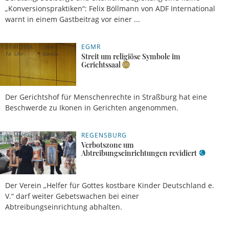
„Konversionspraktiken“: Felix Böllmann von ADF International
warnt in einem Gastbeitrag vor einer ...
EGMR
21.01.2026,
José
14 Uhr
García
Streit um religiöse Symbole im
Gerichtssaal
Der Gerichtshof für Menschenrechte in Straßburg hat eine
Beschwerde zu Ikonen in Gerichten angenommen.
REGENSBURG
06.11.2025,
José
16 Uhr
García
Verbotszone um
Abtreibungseinrichtungen revidiert
Der Verein „Helfer für Gottes kostbare Kinder Deutschland e.
V.“ darf weiter Gebetswachen bei einer
Abtreibungseinrichtung abhalten.