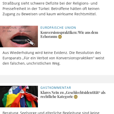
Straßburg sieht schwere Defizite bei der Religions- und
Pressefreiheit in der Türkei: Betroffene hätten oft keinen
Zugang zu Beweisen und kaum wirksame Rechtsmittel.
EUROPÄISCHE UNION
06.02.2026,
Felix
21 Uhr
Böllmann
Konversionspraktiken: Wie aus dem
Echoraum
Aus Wiederholung wird keine Evidenz. Die Resolution des
Europarats „Für ein Verbot von Konversionspraktiken“ weist
den falschen, unchristlichen Weg.
GASTKOMMENTAR
28.01.2026,
Felix
08 Uhr
Böllmann
Klares Nein zu „Geschlechtsidentität“ als
rechtliche Kategorie
Beratung, Seelsorge und elterliche Begleitung sind keine