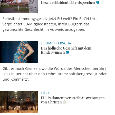
Geschlechtsidentität entsprechen
Selbstbestimmungsgesetz jetzt EU-weit? Ein EuGH-Urteil
verpflichtet EU-Mitgliedstaaten, ihren Bürgern das
gewünschte Geschlecht im Ausweis anzugeben.
LEIHMUTTERSCHAFT
11.03.2026,
Stefan
17 Uhr
Rehder
Das höllische Geschäft mit dem
Kinderwunsch
Gibt es noch Grenzen, wo die Würde des Menschen berührt
ist? Ein Bericht über den Leihmutterschaftskongress „Kinder
und Kommerz“.
TÜRKEI
17.02.2026,
José
16 Uhr
García
EU-Parlament verurteilt Ausweisungen
von Christen