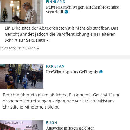
FINNLAND
Päivi Räsänen wegen Kirchenbroschüre
verurteilt
Ein Bibelzitat der Abgeordneten gilt nicht als strafbar. Das
Gericht ahndet jedoch die Veröffentlichung einer älteren
Schrift zur Sexualethik.
26.03.2026, 17 Uhr
Meldung
PAKISTAN
18.03.2026, 10
Uhr
Meldung
Per WhatsApp ins Gefängnis
Berichte über ein mutmaßliches „Blasphemie-Geschäft“ und
drohende Vertreibungen zeigen, wie verletzlich Pakistans
christliche Minderheit bleibt.
EUGH
12.03.2026, 17
Uhr
Meldung
Ausweise müssen gelebter