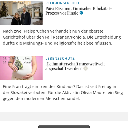
RELIGIONSFREIHEIT
29.10.2025, 11
Uhr
Meldung
Päivi Räsänen: Finnischer Bibelzitat-
Prozess vor Finale
Nach zwei Freisprüchen verhandelt nun der oberste
Gerichtshof über den Fall Räsänen/Pohjola. Die Entscheidung
dürfte die Meinungs- und Religionsfreiheit beeinflussen.
LEBENSSCHUTZ
02.10.2025,
Sina
09 Uhr
Hartert
„Leihmutterschaft muss weltweit
abgeschafft werden“
Eine Frau trägt ein fremdes Kind aus? Das ist seit Freitag in
der Slowakei verboten. Für die Aktivistin Olivia Maurel ein Sieg
gegen den modernen Menschenhandel.